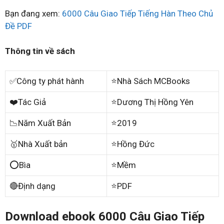
Bạn đang xem:
6000 Câu Giao Tiếp Tiếng Hàn Theo Chủ
Đề PDF
Thông tin về sách
✅Công ty phát hành
⭐Nhà Sách MCBooks
❤️Tác Giả
⭐Dương Thị Hồng Yên
📉Năm Xuất Bản
⭐2019
🥇Nhà Xuất bản
⭐Hồng Đức
⭕Bìa
⭐Mềm
🔴Định dạng
⭐PDF
Download ebook 6000 Câu Giao Tiếp