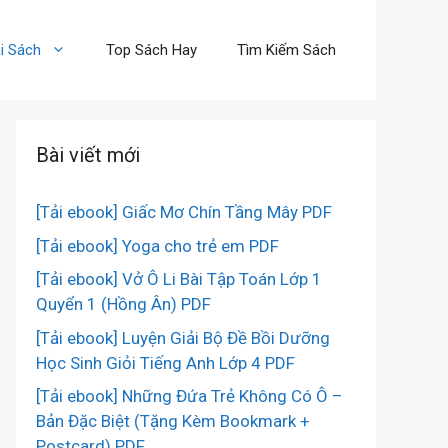
i Sách
Top Sách Hay
Tìm Kiếm Sách
Bài viết mới
[Tải ebook] Giấc Mơ Chín Tầng Mây PDF
[Tải ebook] Yoga cho trẻ em PDF
[Tải ebook] Vở Ô Li Bài Tập Toán Lớp 1
Quyển 1 (Hồng Ân) PDF
[Tải ebook] Luyện Giải Bộ Đề Bồi Dưỡng
Học Sinh Giỏi Tiếng Anh Lớp 4 PDF
[Tải ebook] Những Đứa Trẻ Không Có Ô –
Bản Đặc Biệt (Tặng Kèm Bookmark +
Postcard) PDF