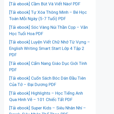
[Tải ebook] Cầm Bút Và Viết Nào! PDF
[Tải ebook] Tự Xóa Thông Minh – Bé Học
Toán Mỗi Ngày (5-7 Tuổi) PDF
[Tải ebook] Sóc Vàng Núi Thần Cọp – Văn
Học Tuổi Hoa PDF
[Tải ebook] Luyện Viết Chữ Nhớ Từ Vựng –
English Writing Smart Start Lớp 4 Tập 2
PDF
[Tải ebook] Cẩm Nang Giáo Dục Giới Tính
PDF
[Tải ebook] Cuốn Sách Bóc Dán Đầu Tiên
Của Tớ – Đại Dương PDF
[Tải ebook] Highlights – Học Tiếng Anh
Qua Hình Vẽ – 101 Chiếc Tất PDF
[Tải ebook] Super Kids – Siêu Nhân Nhí –