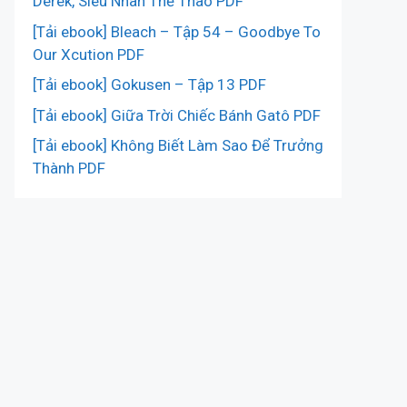
Derek, Siêu Nhân Thể Thao PDF
[Tải ebook] Bleach – Tập 54 – Goodbye To
Our Xcution PDF
[Tải ebook] Gokusen – Tập 13 PDF
[Tải ebook] Giữa Trời Chiếc Bánh Gatô PDF
[Tải ebook] Không Biết Làm Sao Để Trưởng
Thành PDF