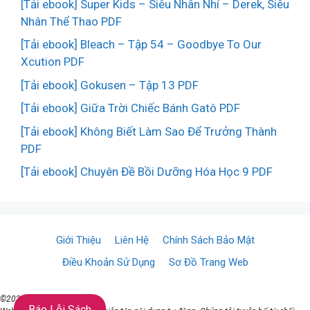
[Tải ebook] Super Kids – Siêu Nhân Nhí – Derek, Siêu
Nhân Thể Thao PDF
[Tải ebook] Bleach – Tập 54 – Goodbye To Our
Xcution PDF
[Tải ebook] Gokusen – Tập 13 PDF
[Tải ebook] Giữa Trời Chiếc Bánh Gatô PDF
[Tải ebook] Không Biết Làm Sao Để Trưởng Thành
PDF
[Tải ebook] Chuyên Đề Bồi Dưỡng Hóa Học 9 PDF
Giới Thiệu
Liên Hệ
Chính Sách Bảo Mật
Điều Khoản Sử Dụng
Sơ Đồ Trang Web
©2021 ♥ TaiSach.Org
Báo Lỗi Sách