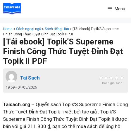
Skip
Menu
to
content
Home
»
Sách ngoại ngữ
»
Sách tiếng Hàn
»
[Tải ebook] Topik’S Supereme
Finish Công Thức Tuyệt Đỉnh Đạt Topik Ii PDF
[Tải ebook] Topik’S Supereme
Finish Công Thức Tuyệt Đỉnh Đạt
Topik Ii PDF
Tai Sach
Đánh giá sách
19:59 - 04/05/2026
Taisach.org
– Quyển sách Topik’S Supereme Finish Công
Thức Tuyệt Đỉnh Đạt Topik Ii viết bởi tác giả . Topik’S
Supereme Finish Công Thức Tuyệt Đỉnh Đạt Topik Ii được
bán với giá 211.900 ₫, bạn có thể mua sách để ủng hộ