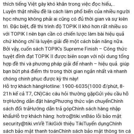
thích tiếng Việt gây khó khăn trong việc đọc hiểu,…
Luyện thật nhiều đề là cách làm phổ biến của nhiều người
học nhưng không phải ai cũng có đủ thời gian và sự kiên
trì. Đặc biệt, đề thi trình độ TOPIK II khó hơn rất nhiều so
với TOPIK I nên bạn cần có chiến lược làm bài hiệu quả
chứ không chỉ là luyện giải đề một cách bản năng nữa.
Bởi vậy, cuốn sách TOPIK’s Supreme Finish – Công thức
tuyệt đỉnh đạt TOPIK II được biên soạn với nội dung tổng
hợp đề thi và phương pháp giải để nhanh – hiệu quả. giúp
bạn bứt phá điểm thi trong thời gian ngắn nhất và nhanh
chóng chinh phục được kỳ thi này!
Hỗ trợ khách hàngHotline: 1900-6035(1000 đ/phút, 8-
21h kể cả T7, CN)Các câu hỏi thường gặpGửi yêu cầu hỗ
trợHướng dẫn đặt hàngPhương thức vận chuyểnChính
sách đổi trảHướng dẫn trả gópChính sách hàng nhập
khẩuHỗ trợ khách hàng: hotro@tiki.vnBáo lỗi bảo mật:
security@tiki.vnVề TikiGiới thiệu TikiTuyển dụngChính
sách bảo mật thanh toánChính sách bảo mật thông tin cá