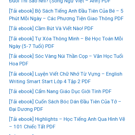
Đuôi Thì Sao Nhỉ? (Song Ngữ Việt – Anh) PDF
[Tải ebook] Bộ Sách Tiếng Anh Đầu Tiên Của Bé – 5
Phút Mỗi Ngày – Các Phương Tiện Giao Thông PDF
[Tải ebook] Cầm Bút Và Viết Nào! PDF
[Tải ebook] Tự Xóa Thông Minh – Bé Học Toán Mỗi
Ngày (5-7 Tuổi) PDF
[Tải ebook] Sóc Vàng Núi Thần Cọp – Văn Học Tuổi
Hoa PDF
[Tải ebook] Luyện Viết Chữ Nhớ Từ Vựng – English
Writing Smart Start Lớp 4 Tập 2 PDF
[Tải ebook] Cẩm Nang Giáo Dục Giới Tính PDF
[Tải ebook] Cuốn Sách Bóc Dán Đầu Tiên Của Tớ –
Đại Dương PDF
[Tải ebook] Highlights – Học Tiếng Anh Qua Hình Vẽ
– 101 Chiếc Tất PDF