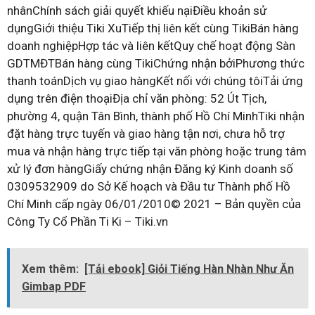
nhânChính sách giải quyết khiếu nạiĐiều khoản sử
dụngGiới thiệu Tiki XuTiếp thị liên kết cùng TikiBán hàng
doanh nghiệpHợp tác và liên kếtQuy chế hoạt động Sàn
GDTMĐTBán hàng cùng TikiChứng nhận bởiPhương thức
thanh toánDịch vụ giao hàngKết nối với chúng tôiTải ứng
dụng trên điện thoạiĐịa chỉ văn phòng: 52 Út Tịch,
phường 4, quận Tân Bình, thành phố Hồ Chí MinhTiki nhận
đặt hàng trực tuyến và giao hàng tận nơi, chưa hỗ trợ
mua và nhận hàng trực tiếp tại văn phòng hoặc trung tâm
xử lý đơn hàngGiấy chứng nhận Đăng ký Kinh doanh số
0309532909 do Sở Kế hoạch và Đầu tư Thành phố Hồ
Chí Minh cấp ngày 06/01/2010© 2021 – Bản quyền của
Công Ty Cổ Phần Ti Ki – Tiki.vn
Xem thêm:
[Tải ebook] Giỏi Tiếng Hàn Nhàn Như Ăn
Gimbap PDF