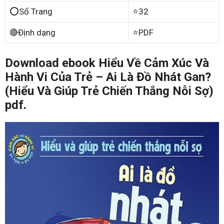
⭕Số Trang
⭐32
🔴Định dạng
⭐PDF
Download ebook Hiểu Về Cảm Xúc Và
Hành Vi Của Trẻ – Ai Là Đồ Nhát Gan?
(Hiểu Và Giúp Trẻ Chiến Thắng Nỗi Sợ)
pdf.