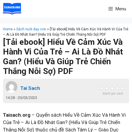
Skip
Menu
to
content
Home
»
Sách nuôi dạy con
»
[Tải ebook] Hiểu Về Cảm Xúc Và Hành Vi Của Trẻ
– Ai Là Đồ Nhát Gan? (Hiểu Và Giúp Trẻ Chiến Thắng Nỗi Sợ) PDF
[Tải ebook] Hiểu Về Cảm Xúc Và
Hành Vi Của Trẻ – Ai Là Đồ Nhát
Gan? (Hiểu Và Giúp Trẻ Chiến
Thắng Nỗi Sợ) PDF
Tai Sach
Đánh giá sách
14:28 - 20/03/2023
Taisach.org
– Quyển sách Hiểu Về Cảm Xúc Và Hành Vi
Của Trẻ – Ai Là Đồ Nhát Gan? (Hiểu Và Giúp Trẻ Chiến
Thắng Nỗi Sợ) thuộc chủ đề Sách Tâm Lý – Giáo Dục