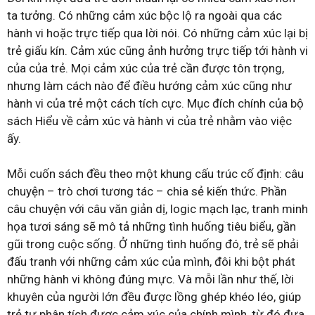
ta tưởng. Có những cảm xúc bộc lộ ra ngoài qua các
hành vi hoặc trực tiếp qua lời nói. Có những cảm xúc lại bị
trẻ giấu kín. Cảm xúc cũng ảnh hưởng trực tiếp tới hành vi
của của trẻ. Mọi cảm xúc của trẻ cần được tôn trọng,
nhưng làm cách nào để điều hướng cảm xúc cũng như
hành vi của trẻ một cách tích cực. Mục đích chính của bộ
sách Hiểu về cảm xúc và hành vi của trẻ nhằm vào việc
ấy.
Mỗi cuốn sách đều theo một khung cấu trúc cố định: câu
chuyện – trò chơi tương tác – chia sẻ kiến thức. Phần
câu chuyện với câu văn giản dị, logic mạch lạc, tranh minh
họa tươi sáng sẽ mô tả những tình huống tiêu biểu, gần
gũi trong cuộc sống. Ở những tình huống đó, trẻ sẽ phải
đấu tranh với những cảm xúc của mình, đôi khi bột phát
những hành vi không đúng mực. Và mỗi lần như thế, lời
khuyên của người lớn đều được lồng ghép khéo léo, giúp
trẻ tự phân tích được cảm xúc của chính mình, từ đó đưa