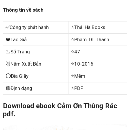
Thông tin về sách
✅Công ty phát hành
⭐Thái Hà Books
❤️Tác Giả
⭐Phạm Thị Thanh
📉Số Trang
⭐47
🥇Năm Xuất Bản
⭐10-2016
⭕Bìa Giấy
⭐Mềm
🔴Định dạng
⭐PDF
Download ebook Cảm Ơn Thùng Rác
pdf.