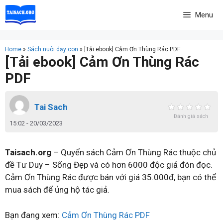
Skip
Menu
to
content
Home
»
Sách nuôi dạy con
»
[Tải ebook] Cảm Ơn Thùng Rác PDF
[Tải ebook] Cảm Ơn Thùng Rác
PDF
Tai Sach
Đánh giá sách
15:02 - 20/03/2023
Taisach.org
– Quyển sách Cảm Ơn Thùng Rác thuộc chủ
đề Tư Duy – Sống Đẹp và có hơn 6000 độc giả đón đọc.
Cảm Ơn Thùng Rác được bán với giá 35.000đ, bạn có thể
mua sách để ủng hộ tác giả.
Bạn đang xem:
Cảm Ơn Thùng Rác PDF