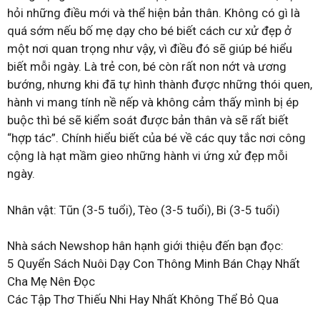
hỏi những điều mới và thể hiện bản thân. Không có gì là
quá sớm nếu bố mẹ dạy cho bé biết cách cư xử đẹp ở
một nơi quan trọng như vậy, vì điều đó sẽ giúp bé hiểu
biết mỗi ngày. Là trẻ con, bé còn rất non nớt và ương
bướng, nhưng khi đã tự hình thành được những thói quen,
hành vi mang tính nề nếp và không cảm thấy mình bị ép
buộc thì bé sẽ kiểm soát được bản thân và sẽ rất biết
“hợp tác”. Chính hiểu biết của bé về các quy tắc nơi công
cộng là hạt mầm gieo những hành vi ứng xử đẹp mỗi
ngày.
Nhân vật: Tũn (3-5 tuổi), Tèo (3-5 tuổi), Bi (3-5 tuổi)
Nhà sách Newshop hân hạnh giới thiệu đến bạn đọc:
5 Quyển Sách Nuôi Dạy Con Thông Minh Bán Chạy Nhất
Cha Mẹ Nên Đọc
Các Tập Thơ Thiếu Nhi Hay Nhất Không Thể Bỏ Qua