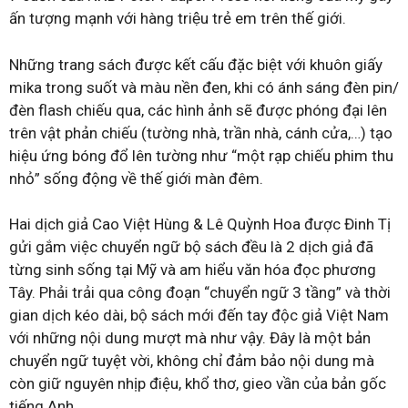
ấn tượng mạnh với hàng triệu trẻ em trên thế giới.
Những trang sách được kết cấu đặc biệt với khuôn giấy
mika trong suốt và màu nền đen, khi có ánh sáng đèn pin/
đèn flash chiếu qua, các hình ảnh sẽ được phóng đại lên
trên vật phản chiếu (tường nhà, trần nhà, cánh cửa,…) tạo
hiệu ứng bóng đổ lên tường như “một rạp chiếu phim thu
nhỏ” sống động về thế giới màn đêm.
Hai dịch giả Cao Việt Hùng & Lê Quỳnh Hoa được Đinh Tị
gửi gắm việc chuyển ngữ bộ sách đều là 2 dịch giả đã
từng sinh sống tại Mỹ và am hiểu văn hóa đọc phương
Tây. Phải trải qua công đoạn “chuyển ngữ 3 tầng” và thời
gian dịch kéo dài, bộ sách mới đến tay độc giả Việt Nam
với những nội dung mượt mà như vậy. Đây là một bản
chuyển ngữ tuyệt vời, không chỉ đảm bảo nội dung mà
còn giữ nguyên nhịp điệu, khổ thơ, gieo vần của bản gốc
tiếng Anh.