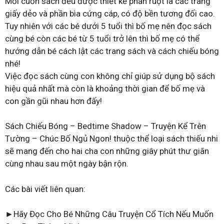
Mỗi cuốn sách đều được thiết kế phần ruột là các trang
giấy dẻo và phần bìa cứng cáp, có độ bền tương đối cao.
Tuy nhiên với các bé dưới 5 tuổi thì bố mẹ nên đọc sách
cùng bé còn các bé từ 5 tuổi trở lên thì bố mẹ có thể
hướng dẫn bé cách lật các trang sách và cách chiếu bóng
nhé!
Việc đọc sách cùng con không chỉ giúp sử dụng bộ sách
hiệu quả nhất mà còn là khoảng thời gian để bố mẹ và
con gần gũi nhau hơn đấy!
Sách Chiếu Bóng – Bedtime Shadow – Truyện Kể Trên
Tường – Chúc Bố Ngủ Ngon! thuộc thể loại sách thiếu nhi
sẽ mang đến cho hai cha con những giây phút thư giãn
cùng nhau sau một ngày bận rộn.
Các bài viết liên quan:
►Hãy Đọc Cho Bé Những Câu Truyện Cổ Tích Nếu Muốn