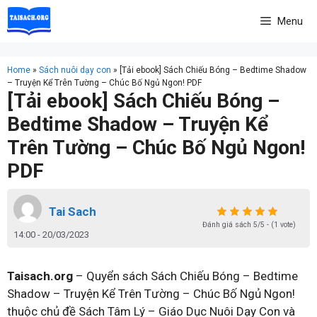
Skip
Menu
to
content
Home
»
Sách nuôi dạy con
»
[Tải ebook] Sách Chiếu Bóng – Bedtime Shadow
– Truyện Kể Trên Tường – Chúc Bố Ngủ Ngon! PDF
[Tải ebook] Sách Chiếu Bóng –
Bedtime Shadow – Truyện Kể
Trên Tường – Chúc Bố Ngủ Ngon!
PDF
Tai Sach
Đánh giá sách 5/5 - (1 vote)
14:00 - 20/03/2023
Taisach.org
– Quyển sách Sách Chiếu Bóng – Bedtime
Shadow – Truyện Kể Trên Tường – Chúc Bố Ngủ Ngon!
thuộc chủ đề Sách Tâm Lý – Giáo Dục Nuôi Dạy Con và