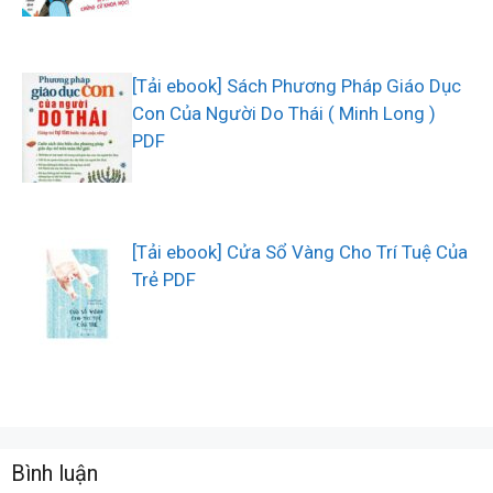
[Tải ebook] Sách Phương Pháp Giáo Dục
Con Của Người Do Thái ( Minh Long )
PDF
[Tải ebook] Cửa Sổ Vàng Cho Trí Tuệ Của
Trẻ PDF
Bình luận