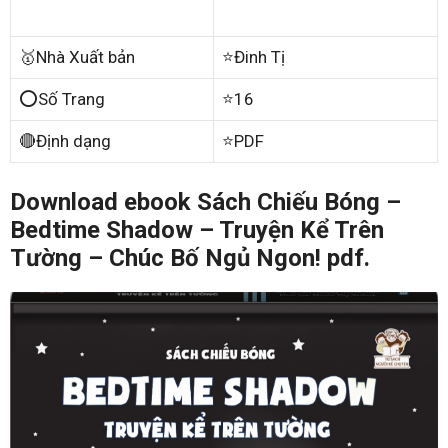
🥇Nhà Xuất bản
⭐Đinh Tị
⭕Số Trang
⭐16
🔴Định dạng
⭐PDF
Download ebook Sách Chiếu Bóng –
Bedtime Shadow – Truyện Kể Trên
Tường – Chúc Bố Ngủ Ngon! pdf.