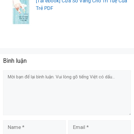
[Tải ebook] Cửa Sổ Vàng Cho Trí Tuệ Của
Trẻ PDF
Bình luận
Comment
Name
Email