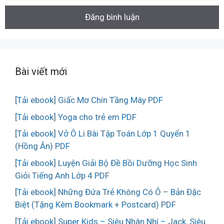
Bài viết mới
[Tải ebook] Giấc Mơ Chín Tầng Mây PDF
[Tải ebook] Yoga cho trẻ em PDF
[Tải ebook] Vở Ô Li Bài Tập Toán Lớp 1 Quyển 1
(Hồng Ân) PDF
[Tải ebook] Luyện Giải Bộ Đề Bồi Dưỡng Học Sinh
Giỏi Tiếng Anh Lớp 4 PDF
[Tải ebook] Những Đứa Trẻ Không Có Ô – Bản Đặc
Biệt (Tặng Kèm Bookmark + Postcard) PDF
[Tải ebook] Super Kids – Siêu Nhân Nhí – Jack, Siêu