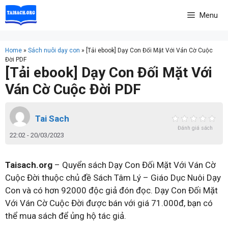
Skip
Menu
to
content
Home
»
Sách nuôi dạy con
»
[Tải ebook] Dạy Con Đối Mặt Với Ván Cờ Cuộc
Đời PDF
[Tải ebook] Dạy Con Đối Mặt Với
Ván Cờ Cuộc Đời PDF
Tai Sach
Đánh giá sách
22:02 - 20/03/2023
Taisach.org
– Quyển sách Dạy Con Đối Mặt Với Ván Cờ
Cuộc Đời thuộc chủ đề Sách Tâm Lý – Giáo Dục Nuôi Dạy
Con và có hơn 92000 độc giả đón đọc. Dạy Con Đối Mặt
Với Ván Cờ Cuộc Đời được bán với giá 71.000đ, bạn có
thể mua sách để ủng hộ tác giả.