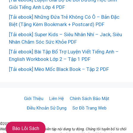
Giỏi Tiếng Anh Lớp 4 PDF
[Tải ebook] Những Đứa Trẻ Không Có Ô – Bản Đặc
Biệt (Tặng Kèm Bookmark + Postcard) PDF
[Tải ebook] Super Kids – Siêu Nhân Nhí – Jack, Siêu
Nhân Chăm Sóc Sức Khỏe PDF
[Tải ebook] Bài Tập Bổ Trợ Luyện Viết Tiếng Anh –
English Workbook Lớp 2 – Tập 1 PDF
[Tải ebook] Mèo Mốc Black Book – Tập 2 PDF
Giới Thiệu
Liên Hệ
Chính Sách Bảo Mật
Điều Khoản Sử Dụng
Sơ Đồ Trang Web
©2021 ♥ TaiSach.Org
Báo Lỗi Sách
Website đang sử dụng AI để biên tập nội dung tự động. Chúng tôi tuyên bố từ chối