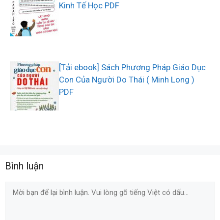
Kinh Tế Học PDF
[Tải ebook] Sách Phương Pháp Giáo Dục
Con Của Người Do Thái ( Minh Long )
PDF
Bình luận
Comment