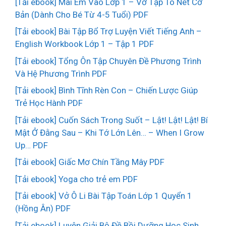
[Tải ebook] Mai Em Vào Lớp 1 – Vở Tập Tô Nét Cơ
Bản (Dành Cho Bé Từ 4-5 Tuổi) PDF
[Tải ebook] Bài Tập Bổ Trợ Luyện Viết Tiếng Anh –
English Workbook Lớp 1 – Tập 1 PDF
[Tải ebook] Tổng Ôn Tập Chuyên Đề Phương Trình
Và Hệ Phương Trình PDF
[Tải ebook] Bình Tĩnh Rèn Con – Chiến Lược Giúp
Trẻ Học Hành PDF
[Tải ebook] Cuốn Sách Trong Suốt – Lật! Lật! Lật! Bí
Mật Ở Đằng Sau – Khi Tớ Lớn Lên… – When I Grow
Up… PDF
[Tải ebook] Giấc Mơ Chín Tầng Mây PDF
[Tải ebook] Yoga cho trẻ em PDF
[Tải ebook] Vở Ô Li Bài Tập Toán Lớp 1 Quyển 1
(Hồng Ân) PDF
[Tải ebook] Luyện Giải Bộ Đề Bồi Dưỡng Học Sinh