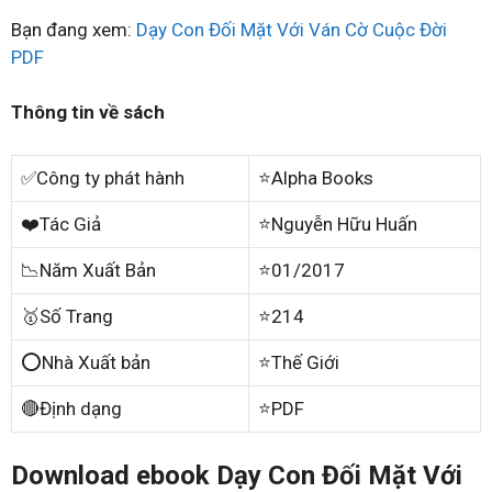
Bạn đang xem:
Dạy Con Đối Mặt Với Ván Cờ Cuộc Đời
PDF
Thông tin về sách
✅Công ty phát hành
⭐Alpha Books
❤️Tác Giả
⭐Nguyễn Hữu Huấn
📉Năm Xuất Bản
⭐01/2017
🥇Số Trang
⭐214
⭕Nhà Xuất bản
⭐Thế Giới
🔴Định dạng
⭐PDF
Download ebook Dạy Con Đối Mặt Với