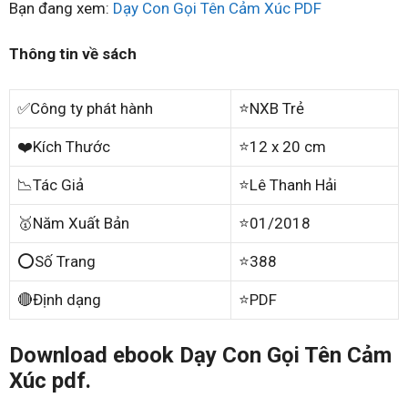
Bạn đang xem:
Dạy Con Gọi Tên Cảm Xúc PDF
Thông tin về sách
✅Công ty phát hành
⭐NXB Trẻ
❤️Kích Thước
⭐12 x 20 cm
📉Tác Giả
⭐Lê Thanh Hải
🥇Năm Xuất Bản
⭐01/2018
⭕Số Trang
⭐388
🔴Định dạng
⭐PDF
Download ebook Dạy Con Gọi Tên Cảm
Xúc pdf.