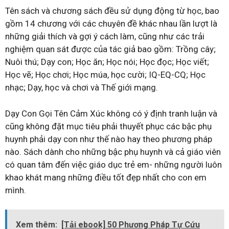
Tên sách và chương sách đều sử dụng động từ học, bao
gồm 14 chương với các chuyên đề khác nhau lần lượt là
những giải thích và gợi ý cách làm, cũng như các trải
nghiệm quan sát được của tác giả bao gồm: Trồng cây;
Nuôi thú; Dạy con; Học ăn; Học nói; Học đọc; Học viết;
Học vẽ; Học chơi; Học múa, học cười; IQ-EQ-CQ; Học
nhạc; Dạy, học và chơi và Thế giới mạng.
Dạy Con Gọi Tên Cảm Xúc không có ý định tranh luận và
cũng không đặt mục tiêu phải thuyết phục các bậc phụ
huynh phải dạy con như thế nào hay theo phương pháp
nào. Sách dành cho những bậc phụ huynh và cả giáo viên
có quan tâm đến việc giáo dục trẻ em- những người luôn
khao khát mang những điều tốt đẹp nhất cho con em
mình.
Xem thêm:
[Tải ebook] 50 Phương Pháp Tự Cứu