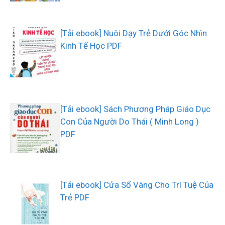
[Tải ebook] Nuôi Dạy Trẻ Dưới Góc Nhìn
Kinh Tế Học PDF
[Tải ebook] Sách Phương Pháp Giáo Dục
Con Của Người Do Thái ( Minh Long )
PDF
[Tải ebook] Cửa Sổ Vàng Cho Trí Tuệ Của
Trẻ PDF