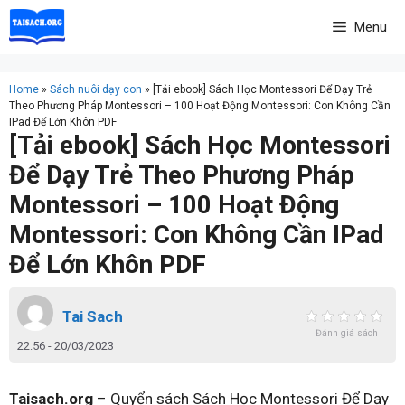
Skip
Menu
to
content
Home
»
Sách nuôi dạy con
»
[Tải ebook] Sách Học Montessori Để Dạy Trẻ
Theo Phương Pháp Montessori – 100 Hoạt Động Montessori: Con Không Cần
IPad Để Lớn Khôn PDF
[Tải ebook] Sách Học Montessori
Để Dạy Trẻ Theo Phương Pháp
Montessori – 100 Hoạt Động
Montessori: Con Không Cần IPad
Để Lớn Khôn PDF
Tai Sach
Đánh giá sách
22:56 - 20/03/2023
Taisach.org
– Quyển sách Sách Học Montessori Để Dạy