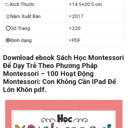
📉Kích Thước
⭐14.5×20.5 cm
🥇Năm Xuất Bản
⭐2017
⭕Số Trang
⭐220
🔴Định dạng
⭐PDF
Download ebook Sách Học Montessori
Để Dạy Trẻ Theo Phương Pháp
Montessori – 100 Hoạt Động
Montessori: Con Không Cần IPad Để
Lớn Khôn pdf.