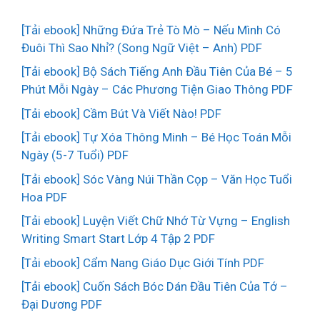
[Tải ebook] Những Đứa Trẻ Tò Mò – Nếu Mình Có
Đuôi Thì Sao Nhỉ? (Song Ngữ Việt – Anh) PDF
[Tải ebook] Bộ Sách Tiếng Anh Đầu Tiên Của Bé – 5
Phút Mỗi Ngày – Các Phương Tiện Giao Thông PDF
[Tải ebook] Cầm Bút Và Viết Nào! PDF
[Tải ebook] Tự Xóa Thông Minh – Bé Học Toán Mỗi
Ngày (5-7 Tuổi) PDF
[Tải ebook] Sóc Vàng Núi Thần Cọp – Văn Học Tuổi
Hoa PDF
[Tải ebook] Luyện Viết Chữ Nhớ Từ Vựng – English
Writing Smart Start Lớp 4 Tập 2 PDF
[Tải ebook] Cẩm Nang Giáo Dục Giới Tính PDF
[Tải ebook] Cuốn Sách Bóc Dán Đầu Tiên Của Tớ –
Đại Dương PDF