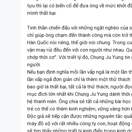
tựu thì lại có biến cố để đưa ông về mức khởi đ
mình thất bại.
Tinh thần chiến đấu với những ngặt nghèo của 
chỉ giúp ông chạm đến thành công mà còn trở t
Hàn Quốc nói riêng, thế giới nói chung. Trong cu
vận may rủi đều đến với con người như nhau. Qua
chớp thời cơ”. Với triết lý đó, Chung Ju Yung ti
người.
Nếu bạn định nghĩa mỗi lần vấp ngã là một lần th
lần vấp ngã đơn giản chỉ là thêm một thử thách 
bao giờ là thất bại, tất cả là thử thách, n
mục đích lớn nhất khi Chung Ju Yung dành thời g
hệ thanh niên. Ông chia sẻ tất cả những bài họ
trẻ có thể có thêm kinh nghiệm, vững vàng hơn
Độc giả sẽ tiếp cận được những nguyên tắc quả
máy đồ sộ với rất nhiều công ty con, hoạt động
sẽ tìm thấy những triết lý kinh điển trong kin