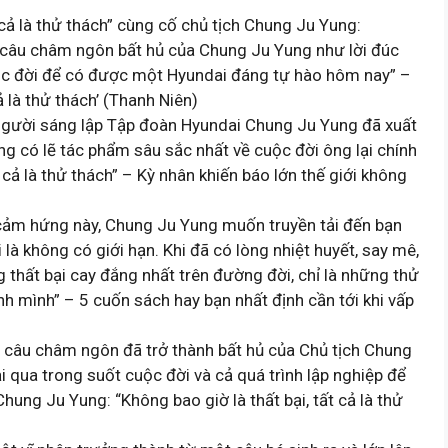
t cả là thử thách” cùng cố chủ tịch Chung Ju Yung:
’ – câu châm ngôn bất hủ của Chung Ju Yung như lời đúc
uộc đời để có được một Hyundai đáng tự hào hôm nay” –
ả là thử thách’ (Thanh Niên)
 người sáng lập Tập đoàn Hyundai Chung Ju Yung đã xuất
ưng có lẽ tác phẩm sâu sắc nhất về cuộc đời ông lại chính
t cả là thử thách” – Kỳ nhân khiến báo lớn thế giới không
 cảm hứng này, Chung Ju Yung muốn truyền tải đến bạn
là không có giới hạn. Khi đã có lòng nhiệt huyết, say mê,
 thất bại cay đắng nhất trên đường đời, chỉ là những thử
nh mình” – 5 cuốn sách hay bạn nhất định cần tới khi vấp
’ – câu châm ngôn đã trở thành bất hủ của Chủ tịch Chung
i qua trong suốt cuộc đời và cả quá trình lập nghiệp để
ng Ju Yung: “Không bao giờ là thất bại, tất cả là thử