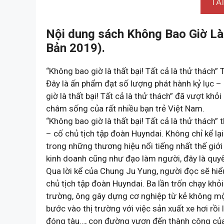
TẢ
Nội dung sách Không Bao Giờ Là 
Bản 2019).
“Không bao giờ là thất bại! Tất cả là thử thách”
Đây là ấn phẩm đạt số lượng phát hành kỷ lục –
giờ là thất bại! Tất cả là thử thách” đã vượt k
châm sống của rất nhiều bạn trẻ Việt Nam.
“Không bao giờ là thất bại! Tất cả là thử thách”
– cố chủ tịch tập đoàn Huyndai. Không chỉ kể lạ
trong những thương hiệu nổi tiếng nhất thế giớ
kinh doanh cũng như đạo làm người, đây là quyể
Qua lời kể của Chung Ju Yung, người đọc sẽ hiể
chủ tịch tập đoàn Huyndai. Ba lần trốn chạy khỏ
trường, ông gây dựng cơ nghiệp từ kẻ không một
bước vào thị trường với việc sản xuất xe hơi rồi
đóng tàu…, con đường vươn đến thành công củ