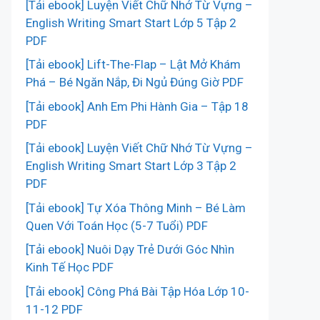
[Tải ebook] Luyện Viết Chữ Nhớ Từ Vựng –
English Writing Smart Start Lớp 5 Tập 2
PDF
[Tải ebook] Lift-The-Flap – Lật Mở Khám
Phá – Bé Ngăn Nắp, Đi Ngủ Đúng Giờ PDF
[Tải ebook] Anh Em Phi Hành Gia – Tập 18
PDF
[Tải ebook] Luyện Viết Chữ Nhớ Từ Vựng –
English Writing Smart Start Lớp 3 Tập 2
PDF
[Tải ebook] Tự Xóa Thông Minh – Bé Làm
Quen Với Toán Học (5-7 Tuổi) PDF
[Tải ebook] Nuôi Dạy Trẻ Dưới Góc Nhìn
Kinh Tế Học PDF
[Tải ebook] Công Phá Bài Tập Hóa Lớp 10-
11-12 PDF