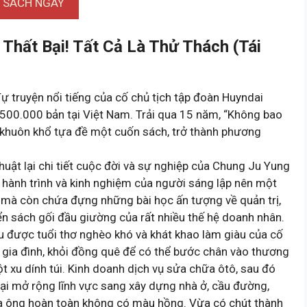
I SÁCH NGAY
Thất Bại! Tất Cả Là Thử Thách (Tái
 Tự truyện nổi tiếng của cố chủ tịch tập đoàn Huyndai
 500.000 bản tại Việt Nam. Trải qua 15 năm, “Không bao
hỏi khuôn khổ tựa đề một cuốn sách, trở thành phương
 thuật lại chi tiết cuộc đời và sự nghiệp của Chung Ju Yung
i hành trình và kinh nghiệm của người sáng lập nên một
i mà còn chứa đựng những bài học ấn tượng về quản trị,
n sách gối đầu giường của rất nhiều thế hệ doanh nhân.
u được tuổi thơ nghèo khó và khát khao làm giàu của cố
i gia đình, khỏi đồng quê để có thể bước chân vào thương
 xu dính túi. Kinh doanh dịch vụ sửa chữa ôtô, sau đó
 lại mở rộng lĩnh vực sang xây dựng nhà ở, cầu đường,
a ông hoàn toàn không có màu hồng. Vừa có chút thành