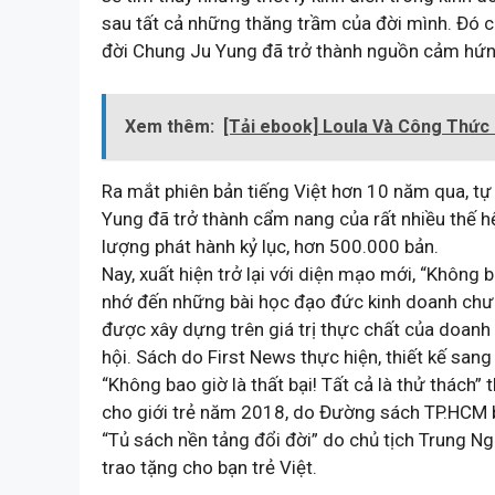
sau tất cả những thăng trầm của đời mình. Đó ch
đời Chung Ju Yung đã trở thành nguồn cảm hứng
Xem thêm:
[Tải ebook] Loula Và Công Thức
Ra mắt phiên bản tiếng Việt hơn 10 năm qua, tự
Yung đã trở thành cẩm nang của rất nhiều thế h
lượng phát hành kỷ lục, hơn 500.000 bản.
Nay, xuất hiện trở lại với diện mạo mới, “Không bao g
nhớ đến những bài học đạo đức kinh doanh chưa
được xây dựng trên giá trị thực chất của doanh 
hội. Sách do First News thực hiện, thiết kế sang
“Không bao giờ là thất bại! Tất cả là thử thác
cho giới trẻ năm 2018, do Đường sách TP.HCM 
“Tủ sách nền tảng đổi đời” do chủ tịch Trung 
trao tặng cho bạn trẻ Việt.