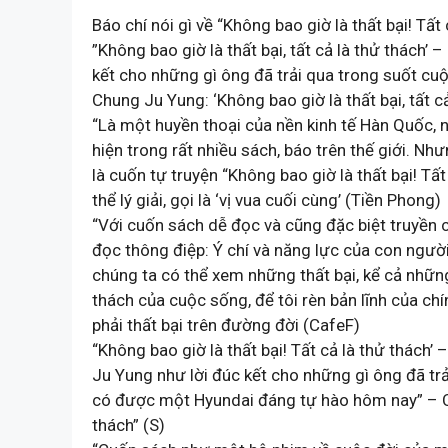
Báo chí nói gì về “Không bao giờ là thất bại! Tấ
”Không bao giờ là thất bại, tất cả là thử thách
kết cho những gì ông đã trải qua trong suốt c
Chung Ju Yung: ‘Không bao giờ là thất bại, tất c
“Là một huyền thoại của nền kinh tế Hàn Quốc,
hiện trong rất nhiều sách, báo trên thế giới. Nh
là cuốn tự truyện “Không bao giờ là thất bại! Tấ
thể lý giải, gọi là ‘vị vua cuối cùng’ (Tiền Phong)
“Với cuốn sách dễ đọc và cũng đặc biệt truyền
đọc thông điệp: Ý chí và năng lực của con người 
chúng ta có thể xem những thất bại, kể cả những
thách của cuộc sống, để tôi rèn bản lĩnh của chí
phải thất bại trên đường đời (CafeF)
“Không bao giờ là thất bại! Tất cả là thử thách
Ju Yung như lời đúc kết cho những gì ông đã trả
có được một Hyundai đáng tự hào hôm nay” – Chu
thách” (S)