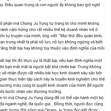
ầu. Điều quan trọng là con người ấy không bao giờ nghĩ
số phận mà Chung Ju Yung tự trang bị cho mình không
hành cảm hứng cho rất nhiều thế hệ doanh nhân trẻ ở
ốn tự truyện của mình, ông viết: “Mọi thứ đều quân bình,
n trọng nhất là phải nỗ lực, nỗ lực không ngừng và biết
n rằng thất bại hay không tùy thuộc vào định nghĩa của mỗi
ất bại thì đó thực sự là thất bại, nếu bạn định nghĩa một
thì bạn mãi mãi là người bất khả chiến bại. Trong Không
gười đọc sẽ nhận được rất nhiều bài học kinh doanh sâu sắc bởi
ian thực hiện tập sách này là truyền kinh nghiệm cho thế
c xương máu cùng bí quyết kinh doanh của mình để người
 khi bước chân vào thương trường.
n trị mà Chung Ju Yung dùng để có thể vận hành một bộ
 đa ngành nghề, đa quốc gia… Đồng thời, người đọc cũng
h doanh, trong đời sống mà Chung Ju Yung đúc kết được