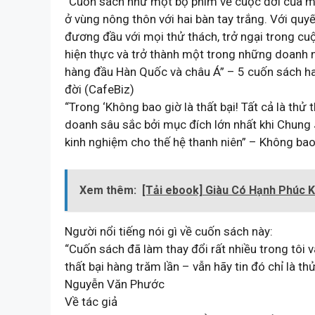
“Cuốn sách như một bộ phim về cuộc đời của một
ở vùng nông thôn với hai bàn tay trắng. Với q
đương đầu với mọi thử thách, trở ngại trong cuộ
hiện thực và trở thành một trong những doanh n
hàng đầu Hàn Quốc và châu Á” – 5 cuốn sách hay 
đời (CafeBiz)
“Trong ‘Không bao giờ là thất bại! Tất cả là t
doanh sâu sắc bởi mục đích lớn nhất khi Chung J
kinh nghiệm cho thế hệ thanh niên” – Không bao 
Xem thêm:
[Tải ebook] Giàu Có Hạnh Phúc 
Người nổi tiếng nói gì về cuốn sách này:
“Cuốn sách đã làm thay đổi rất nhiều trong tôi
thất bại hàng trăm lần – vẫn hãy tin đó chỉ là t
Nguyễn Văn Phước
Về tác giả