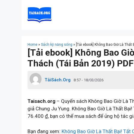
Skip
to
content
Home
»
Sách kỹ năng sống
»
[Tải ebook] Không Bao Giờ Là Thất 
[Tải ebook] Không Bao Giờ
Thách (Tái Bản 2019) PDF
TảiSách.Org
8:57 - 18/03/2026
Taisach.org
– Quyển sách Không Bao Giờ Là Thất
giả Chung Ju Yung. Không Bao Giờ Là Thất Bại!
76.400 ₫, bạn có thể mua sách để ủng hộ tác gi
Bạn đang xem:
Không Bao Giờ Là Thất Bại! Tất