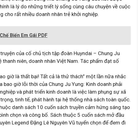
ính là lý do những triết lý sống cùng câu chuyện về cuộc
 cho rất nhiều doanh nhân trẻ khởi nghiệp.
 Chế Biến Em Gái PDF
 truyện của cố chủ tịch tập đoàn Huyndai – Chung Ju
ệ thanh niên, doanh nhân Việt Nam. Tác phẩm đạt số
iờ là thất bại! Tất cả là thử thách” một lần nữa nhắc
 bao giờ lỗi thời của Chung Ju Yung: Kinh doanh phải
nghiệp và phát triển kinh doanh là việc làm phụng sự xã
 trọng, tinh tế, phát hành tại hệ thống nhà sách toàn quốc.
h” thuộc danh sách 10 cuốn sách truyền cảm hứng sáng tạo
bình chọn và công bố. Sách thuộc 5 cuốn sách mở đầu
Nguyên Legend Đặng Lê Nguyên Vũ tuyển chọn để đem đi