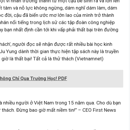
 vĩ nhân trưởng thành từ một cậu bé sinh ra và lớn lên
uyết tâm và nỗ lực không ngừng, dám nghĩ dám làm, dám
c đời, cậu đã biến ước mơ lớn lao của mình trở thành
hân nổi tiếng trong lịch sử các tập đoàn công nghiệp
bạn nhất định cần tới khi vấp phải thất bại trên đường
hử thách’, người đọc sẽ nhận được rất nhiều bài học kinh
u Yung dành thời gian thực hiện tập sách này là truyền
giờ là thất bại! Tất cả là thử thách (Vietnamnet)
Không Chỉ Qua Trường Học! PDF
 và nhiều người ở Việt Nam trong 15 năm qua. Cho dù bạn
hử thách. Đừng bao giờ mất niềm tin!” – CEO First News