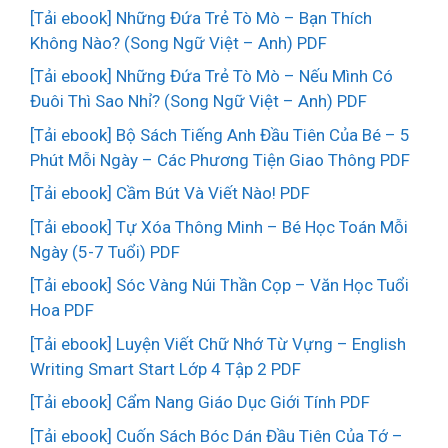
[Tải ebook] Những Đứa Trẻ Tò Mò – Bạn Thích
Không Nào? (Song Ngữ Việt – Anh) PDF
[Tải ebook] Những Đứa Trẻ Tò Mò – Nếu Mình Có
Đuôi Thì Sao Nhỉ? (Song Ngữ Việt – Anh) PDF
[Tải ebook] Bộ Sách Tiếng Anh Đầu Tiên Của Bé – 5
Phút Mỗi Ngày – Các Phương Tiện Giao Thông PDF
[Tải ebook] Cầm Bút Và Viết Nào! PDF
[Tải ebook] Tự Xóa Thông Minh – Bé Học Toán Mỗi
Ngày (5-7 Tuổi) PDF
[Tải ebook] Sóc Vàng Núi Thần Cọp – Văn Học Tuổi
Hoa PDF
[Tải ebook] Luyện Viết Chữ Nhớ Từ Vựng – English
Writing Smart Start Lớp 4 Tập 2 PDF
[Tải ebook] Cẩm Nang Giáo Dục Giới Tính PDF
[Tải ebook] Cuốn Sách Bóc Dán Đầu Tiên Của Tớ –