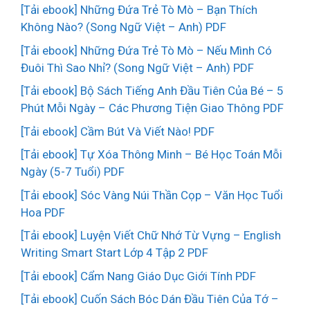
[Tải ebook] Những Đứa Trẻ Tò Mò – Bạn Thích
Không Nào? (Song Ngữ Việt – Anh) PDF
[Tải ebook] Những Đứa Trẻ Tò Mò – Nếu Mình Có
Đuôi Thì Sao Nhỉ? (Song Ngữ Việt – Anh) PDF
[Tải ebook] Bộ Sách Tiếng Anh Đầu Tiên Của Bé – 5
Phút Mỗi Ngày – Các Phương Tiện Giao Thông PDF
[Tải ebook] Cầm Bút Và Viết Nào! PDF
[Tải ebook] Tự Xóa Thông Minh – Bé Học Toán Mỗi
Ngày (5-7 Tuổi) PDF
[Tải ebook] Sóc Vàng Núi Thần Cọp – Văn Học Tuổi
Hoa PDF
[Tải ebook] Luyện Viết Chữ Nhớ Từ Vựng – English
Writing Smart Start Lớp 4 Tập 2 PDF
[Tải ebook] Cẩm Nang Giáo Dục Giới Tính PDF
[Tải ebook] Cuốn Sách Bóc Dán Đầu Tiên Của Tớ –