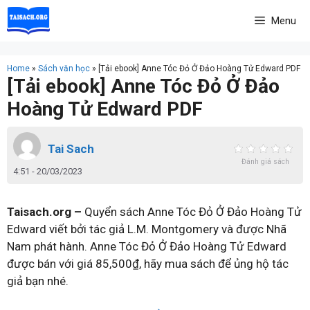
Skip
Menu
to
content
Home
»
Sách văn học
»
[Tải ebook] Anne Tóc Đỏ Ở Đảo Hoàng Tử Edward PDF
[Tải ebook] Anne Tóc Đỏ Ở Đảo
Hoàng Tử Edward PDF
Tai Sach
Đánh giá sách
4:51 - 20/03/2023
Taisach.org –
Quyển sách Anne Tóc Đỏ Ở Đảo Hoàng Tử
Edward viết bởi tác giả L.M. Montgomery và được Nhã
Nam phát hành. Anne Tóc Đỏ Ở Đảo Hoàng Tử Edward
được bán với giá 85,500₫, hãy mua sách để ủng hộ tác
giả bạn nhé.