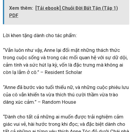
Xem thêm:
[Tải ebook] Chuỗi Đời Bất Tận (Tập 1)
PDF
Lời khen tặng dành cho tác phẩm:
“Vẫn luôn như vậy, Anne lại đối mặt những thách thức
trong cuộc sống và trong các mối quan hệ với sự dữ dội,
cảm tính và sức hút lạ kỳ, vốn là đặc trưng mà không ai
còn lạ lẫm ở cô.” – Resident Scholar
“Anne đã bước vào tuổi thiếu nữ, và những cuộc phiêu lưu
của cô vẫn khiến ta vừa thích thú cười thầm vừa trào
dâng xúc cảm.” – Random House
“Dành cho tất cả những ai muốn được trải nghiệm cảm
giác vui vẻ, hài hước trong khi đọc; và đặc biệt dành cho
tất cả những ai từng yêu thích Anne Tóc đỏ dưới Chái nhà