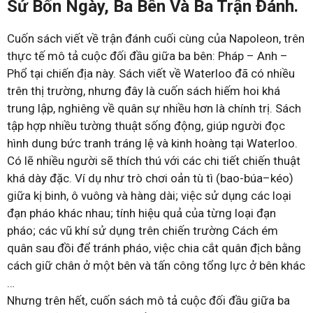
Sử Bốn Ngày, Ba Bên Và Ba Trận Đánh.
Cuốn sách viết về trận đánh cuối cùng của Napoleon, trên
thực tế mô tả cuộc đối đầu giữa ba bên: Pháp – Anh –
Phổ tại chiến địa này. Sách viết về Waterloo đã có nhiều
trên thị trường, nhưng đây là cuốn sách hiếm hoi khá
trung lập, nghiêng về quân sự nhiều hơn là chính trị. Sách
tập hợp nhiều tường thuật sống động, giúp người đọc
hình dung bức tranh tráng lệ và kinh hoàng tại Waterloo.
Có lẽ nhiều người sẽ thích thú với các chi tiết chiến thuật
khá dày đặc. Ví dụ như trò chơi oản tù tì (bao-búa–kéo)
giữa kị binh, ô vuông và hàng dài; việc sử dụng các loại
đạn pháo khác nhau; tính hiệu quả của từng loại đạn
pháo; các vũ khí sử dụng trên chiến trường Cách ém
quân sau đồi để tránh pháo, việc chia cắt quân địch bằng
cách giữ chân ở một bên và tấn công tổng lực ở bên khác
…
Nhưng trên hết, cuốn sách mô tả cuộc đối đầu giữa ba