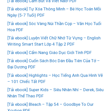
[Tải ebook] Cầm Bút Và Viết Nào! PDF
[Tải ebook] Tự Xóa Thông Minh – Bé Học Toán Mỗi
Ngày (5-7 Tuổi) PDF
[Tải ebook] Sóc Vàng Núi Thần Cọp – Văn Học Tuổi
Hoa PDF
[Tải ebook] Luyện Viết Chữ Nhớ Từ Vựng – English
Writing Smart Start Lớp 4 Tập 2 PDF
[Tải ebook] Cẩm Nang Giáo Dục Giới Tính PDF
[Tải ebook] Cuốn Sách Bóc Dán Đầu Tiên Của Tớ –
Đại Dương PDF
[Tải ebook] Highlights – Học Tiếng Anh Qua Hình Vẽ
– 101 Chiếc Tất PDF
[Tải ebook] Super Kids – Siêu Nhân Nhí – Derek, Siêu
Nhân Thể Thao PDF
[Tải ebook] Bleach – Tập 54 – Goodbye To Our
Xcution PDF