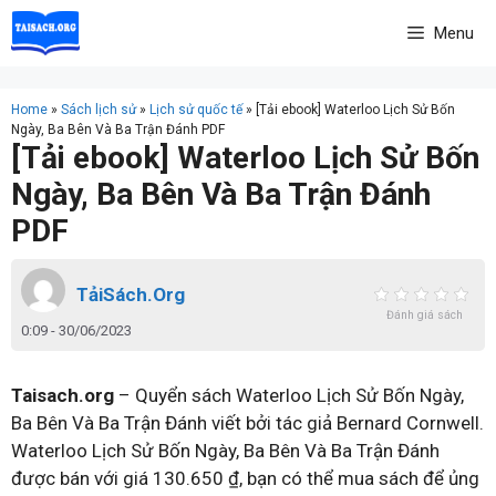
Skip
Menu
to
content
Home
»
Sách lịch sử
»
Lịch sử quốc tế
»
[Tải ebook] Waterloo Lịch Sử Bốn
Ngày, Ba Bên Và Ba Trận Đánh PDF
[Tải ebook] Waterloo Lịch Sử Bốn
Ngày, Ba Bên Và Ba Trận Đánh
PDF
TảiSách.Org
Đánh giá sách
0:09 - 30/06/2023
Taisach.org
– Quyển sách Waterloo Lịch Sử Bốn Ngày,
Ba Bên Và Ba Trận Đánh viết bởi tác giả Bernard Cornwell.
Waterloo Lịch Sử Bốn Ngày, Ba Bên Và Ba Trận Đánh
được bán với giá 130.650 ₫, bạn có thể mua sách để ủng