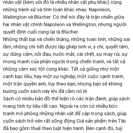
nhân vật (kèm với đó là nhiều nhân vật phụ khác) cùng
những hành xử và tính toán khác nhau: Napoleon,
Wellington và Blücher. Có thể nói đây là trận chiến giữa
hai nhân vật chính Napoleon và Wellington, nhưng người
quyết định cuối cùng lại là Blücher.
Những thất bại và chiến thắng, những toan tính, những sai
lầm, những chi tiết được lắp ghép tinh vi, ý chí, quyết tâm,
sự dũng cảm, nỗi đau, nước mắt, cái chết, sự may rủi, sự
mong manh của phận người trong chiến tranh, và tất cả
những cảm xúc tột cùng khác. Tất cả giống như một
canh bạc liều, hay một sự nghiệp, một cuộc cạnh tranh,
một trận quyền anh, tùy theo bạn, nhưng bạn sẽ không
buông cuốn sách này khi đã cầm nó lê
Sách có nhiều bản đồ thể hiện rõ các trận đánh, giúp sách
mang tính tư liệu rất cao. Ngoài ra còn có nhiều bức
tranh mô phỏng những nhân vật để cập trong sách, giúp
cuốn sách trở nên rất sống động.Giá sản phẩm trên Tiki
đã bao gồm thuế theo luật hiện hành. Bên cạnh đó, tuỳ