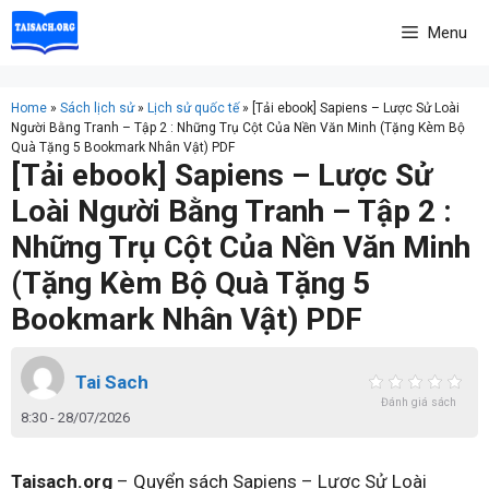
Skip
Menu
to
content
Home
»
Sách lịch sử
»
Lịch sử quốc tế
»
[Tải ebook] Sapiens – Lược Sử Loài
Người Bằng Tranh – Tập 2 : Những Trụ Cột Của Nền Văn Minh (Tặng Kèm Bộ
Quà Tặng 5 Bookmark Nhân Vật) PDF
[Tải ebook] Sapiens – Lược Sử
Loài Người Bằng Tranh – Tập 2 :
Những Trụ Cột Của Nền Văn Minh
(Tặng Kèm Bộ Quà Tặng 5
Bookmark Nhân Vật) PDF
Tai Sach
Đánh giá sách
8:30 - 28/07/2026
Taisach.org
– Quyển sách Sapiens – Lược Sử Loài