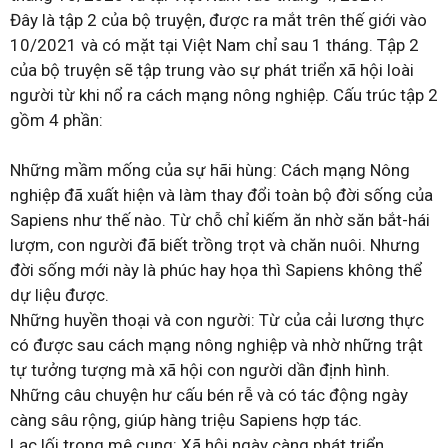
Đây là tập 2 của bộ truyện, được ra mắt trên thế giới vào
10/2021 và có mặt tại Việt Nam chỉ sau 1 tháng. Tập 2
của bộ truyện sẽ tập trung vào sự phát triển xã hội loài
người từ khi nổ ra cách mạng nông nghiệp. Cấu trúc tập 2
gồm 4 phần:
Những mầm mống của sự hãi hùng: Cách mạng Nông
nghiệp đã xuất hiện và làm thay đổi toàn bộ đời sống của
Sapiens như thế nào. Từ chỗ chỉ kiếm ăn nhờ săn bắt-hái
lượm, con người đã biết trồng trọt và chăn nuôi. Nhưng
đời sống mới này là phúc hay họa thì Sapiens không thể
dự liệu được.
Những huyền thoại và con người: Từ của cải lương thực
có được sau cách mạng nông nghiệp và nhờ những trật
tự tưởng tượng mà xã hội con người dần định hình.
Những câu chuyện hư cấu bén rễ và có tác động ngày
càng sâu rộng, giúp hàng triệu Sapiens hợp tác.
Lạc lối trong mê cung: Xã hội ngày càng phát triển,