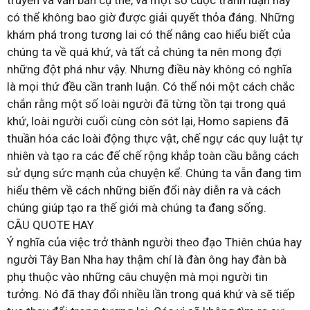
có thể không bao giờ được giải quyết thỏa đáng. Những
khám phá trong tương lai có thể nâng cao hiểu biết của
chúng ta về quá khứ, và tất cả chúng ta nên mong đợi
những đột phá như vậy. Nhưng điều này không có nghĩa
là mọi thứ đều cần tranh luận. Có thể nói một cách chắc
chắn rằng một số loài người đã từng tồn tại trong quá
khứ, loài người cuối cùng còn sót lại, Homo sapiens đã
thuần hóa các loài động thực vật, chế ngự các quy luật tự
nhiên và tạo ra các đế chế rộng khắp toàn cầu bằng cách
sử dụng sức mạnh của chuyện kể. Chúng ta vẫn đang tìm
hiểu thêm về cách những biến đổi này diễn ra và cách
chúng giúp tạo ra thế giới mà chúng ta đang sống.
CÂU QUOTE HAY
Ý nghĩa của việc trở thành người theo đạo Thiên chúa hay
người Tây Ban Nha hay thậm chí là đàn ông hay đàn bà
phụ thuộc vào những câu chuyện mà mọi người tin
tưởng. Nó đã thay đổi nhiều lần trong quá khứ và sẽ tiếp