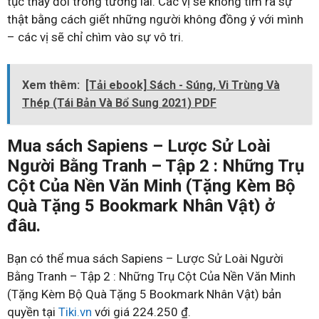
tục thay đổi trong tương lai. Các vị sẽ không tìm ra sự
thật bằng cách giết những người không đồng ý với mình
– các vị sẽ chỉ chìm vào sự vô tri.
Xem thêm:
[Tải ebook] Sách - Súng, Vi Trùng Và
Thép (Tái Bản Và Bổ Sung 2021) PDF
Mua sách Sapiens – Lược Sử Loài
Người Bằng Tranh – Tập 2 : Những Trụ
Cột Của Nền Văn Minh (Tặng Kèm Bộ
Quà Tặng 5 Bookmark Nhân Vật) ở
đâu.
Bạn có thể mua sách Sapiens – Lược Sử Loài Người
Bằng Tranh – Tập 2 : Những Trụ Cột Của Nền Văn Minh
(Tặng Kèm Bộ Quà Tặng 5 Bookmark Nhân Vật) bản
quyền tại
Tiki.vn
với giá 224.250 ₫.