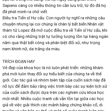
Sapiens càng có nhiều thông tin cần lưu trữ, từ đó đã họ
đã phát minh ra chữ viết.
Điều tra Tiến sĩ Hư cấu: Con người tự nghĩ ra những câu
chuyện nhưng lại coi chúng là chân lý bất biến.Nhân vật
thám tử Lopez đã mở cuộc điều tra về Tiến sĩ Hư cấu, khi
cô cho rằng những trật tự tưởng tượng tồn tại hàng ngàn
năm qua thật bất công và phân biệt đối xử, như trọng
nam khinh nữ, da trắng da màu.
TRÍCH ĐOẠN HAY
Vẻ đẹp của khoa học là nó luôn phát triển: những khám
phá mới luôn thay đổi sự hiểu biết của chúng ta về thế
giới. Các tác giả và nhóm biên tập của cuốn sách này đã
nỗ lực để đảm bảo rằng việc trình bày các sự kiện lịch sử
của cuốn sách được dựa trên các nghiên cứu khoa học
mới nhất. Nhiều cuộc tranh cãi vẫn tồn tại giữa các học
giả về việc giải thích các mảnh bằng chứng khảo cổ, di
truyền và văn bản cụ thể, và một số cuộc tranh luận này