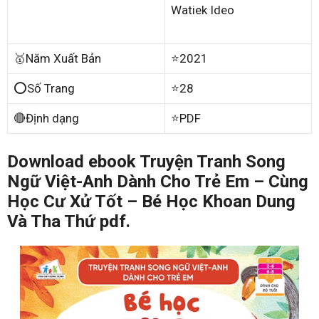
Watiek Ideo
🥇Năm Xuất Bản
⭐2021
⭕Số Trang
⭐28
🔴Định dạng
⭐PDF
Download ebook Truyện Tranh Song
Ngữ Việt-Anh Dành Cho Trẻ Em – Cùng
Học Cư Xử Tốt – Bé Học Khoan Dung
Và Tha Thứ pdf.