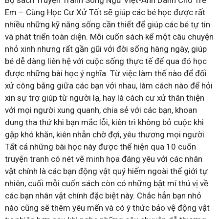
Bộ sách Truyện Tranh Song Ngữ Việt-Anh Dành Cho Trẻ
Em – Cùng Học Cư Xử Tốt sẽ giúp các bé học được rất
nhiều những kỹ năng sống cần thiết để giúp các bé tự tin
và phát triển toàn diện. Mỗi cuốn sách kể một câu chuyện
nhỏ xinh nhưng rất gần gũi với đời sống hàng ngày, giúp
bé dễ dàng liên hệ với cuộc sống thực tế để qua đó học
được những bài học ý nghĩa. Từ việc làm thế nào để đối
xử công bằng giữa các bạn với nhau, làm cách nào để hỏi
xin sự trợ giúp từ người lạ, hay là cách cư xử thân thiện
với mọi người xung quanh, chia sẻ với các bạn, khoan
dung tha thứ khi bạn mắc lỗi, kiên trì không bỏ cuộc khi
gặp khó khăn, kiên nhẫn chờ đợi, yêu thương mọi người.
Tất cả những bài học này được thể hiện qua 10 cuốn
truyện tranh có nét vẽ minh họa đáng yêu với các nhân
vật chính là các bạn động vật quý hiếm ngoài thế giới tự
nhiên, cuối mỗi cuốn sách còn có những bật mí thú vị về
các bạn nhân vật chính đặc biệt này. Chắc hẳn bạn nhỏ
nào cũng sẽ thêm yêu mến và có ý thức bảo vệ động vật