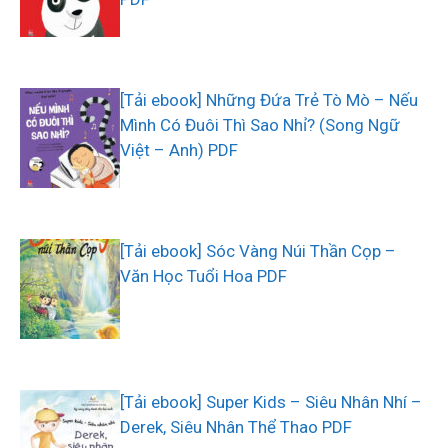
[Tải ebook] Những Đứa Trẻ Tò Mò – Nếu
Mình Có Đuôi Thì Sao Nhỉ? (Song Ngữ
Việt – Anh) PDF
[Tải ebook] Sóc Vàng Núi Thần Cọp –
Văn Học Tuổi Hoa PDF
[Tải ebook] Super Kids – Siêu Nhân Nhí –
Derek, Siêu Nhân Thể Thao PDF