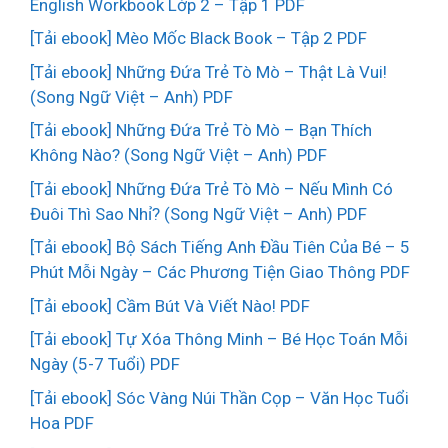
English Workbook Lớp 2 – Tập 1 PDF
[Tải ebook] Mèo Mốc Black Book – Tập 2 PDF
[Tải ebook] Những Đứa Trẻ Tò Mò – Thật Là Vui!
(Song Ngữ Việt – Anh) PDF
[Tải ebook] Những Đứa Trẻ Tò Mò – Bạn Thích
Không Nào? (Song Ngữ Việt – Anh) PDF
[Tải ebook] Những Đứa Trẻ Tò Mò – Nếu Mình Có
Đuôi Thì Sao Nhỉ? (Song Ngữ Việt – Anh) PDF
[Tải ebook] Bộ Sách Tiếng Anh Đầu Tiên Của Bé – 5
Phút Mỗi Ngày – Các Phương Tiện Giao Thông PDF
[Tải ebook] Cầm Bút Và Viết Nào! PDF
[Tải ebook] Tự Xóa Thông Minh – Bé Học Toán Mỗi
Ngày (5-7 Tuổi) PDF
[Tải ebook] Sóc Vàng Núi Thần Cọp – Văn Học Tuổi
Hoa PDF