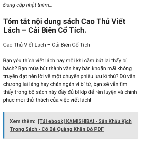
Đang cập nhật thêm…
Tóm tắt nội dung sách Cao Thủ Viết
Lách – Cải Biên Cổ Tích.
Cao Thủ Viết Lách – Cải Biên Cổ Tích
Bạn yêu thích viết lách hay mỗi khi cầm bút lại thấy bí
bách? Bạn múa bút thành văn hay băn khoăn mãi không
truyền đạt nên lời về một chuyến phiêu lưu kì thú? Dù văn
chương lai láng hay chán ngán vì bí từ, bạn sẽ vẫn tìm
thấy trong bộ sách này đầy đủ bí kíp để rèn luyện và chinh
phục mọi thử thách của việc viết lách!
Xem thêm:
[Tải ebook] KAMISHIBAI - Sân Khấu Kịch
Trong Sách - Cô Bé Quàng Khăn Đỏ PDF