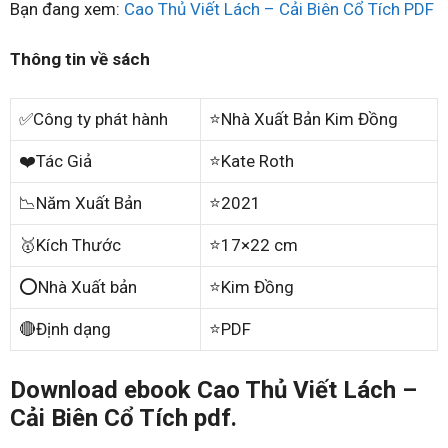
Bạn đang xem:
Cao Thủ Viết Lách – Cải Biên Cổ Tích PDF
Thông tin về sách
✅Công ty phát hành
⭐Nhà Xuất Bản Kim Đồng
❤️Tác Giả
⭐Kate Roth
📉Năm Xuất Bản
⭐2021
🥇Kích Thước
⭐17×22 cm
⭕Nhà Xuất bản
⭐Kim Đồng
🔴Định dạng
⭐PDF
Download ebook Cao Thủ Viết Lách –
Cải Biên Cổ Tích pdf.