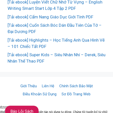
[Tải ebook] Luyện Viết Chữ Nhớ Từ Vựng – English
Writing Smart Start Lớp 4 Tập 2 PDF
[Tải ebook] Cẩm Nang Giáo Dục Giới Tính PDF
[Tải ebook] Cuốn Sách Bóc Dán Đầu Tiên Của Tớ –
Đại Dương PDF
[Tải ebook] Highlights – Học Tiếng Anh Qua Hình Vẽ
– 101 Chiếc Tất PDF
[Tải ebook] Super Kids – Siêu Nhân Nhí – Derek, Siêu
Nhân Thể Thao PDF
Giới Thiệu
Liên Hệ
Chính Sách Bảo Mật
Điều Khoản Sử Dụng
Sơ Đồ Trang Web
©2021 ♥ TaiSach.Org
Báo Lỗi Sách
Website đang sử dụng AI để biên tập nội dung tự động. Chúng tôi tuyên bố từ chối