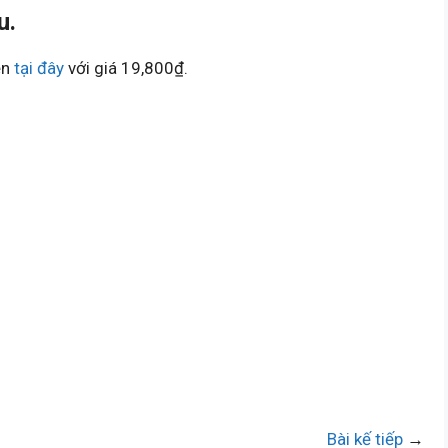
u.
ền
tại đây
với giá 19,800₫.
Bài kế tiếp
→