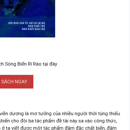
ch Sóng Biển Rì Rào tại đây
I SÁCH NGAY
iễn dương là mơ tưởng của nhiều người thời túng thiếu.
khiến cho đôi ba tác phẩm đề tài này sa vào công thức,
nào ở ta viết được một tác phẩm đậm đặc chất biển, đậm