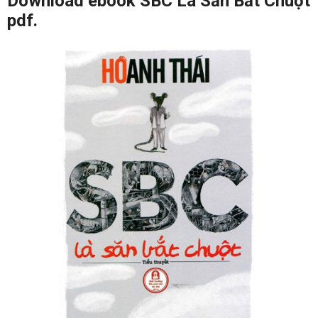
Download ebook SBC Là Săn Bắt Chuột
pdf.