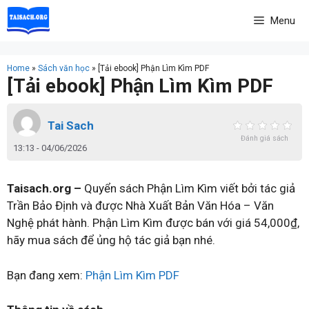
Skip
Menu
to
content
Home
»
Sách văn học
»
[Tải ebook] Phận Lìm Kìm PDF
[Tải ebook] Phận Lìm Kìm PDF
Tai Sach
Đánh giá sách
13:13 - 04/06/2026
Taisach.org –
Quyển sách Phận Lìm Kìm viết bởi tác giả
Trần Bảo Định và được Nhà Xuất Bản Văn Hóa – Văn
Nghệ phát hành. Phận Lìm Kìm được bán với giá 54,000₫,
hãy mua sách để ủng hộ tác giả bạn nhé.
Bạn đang xem:
Phận Lìm Kìm PDF