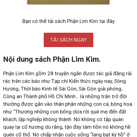
Bạn có thể tải sách Phận Lìm Kìm tại đây
TẢI SÁCH NGAY
Nội dung sách Phận Lìm Kìm.
Phận Lìm Kìm gồm 28 truyện ngắn được tác giả đăng rải
rác trên các báo như Tạp chí Kiến thức ngày nay, Sông
Hương, Thời báo Kinh tế Sài Gòn, Sài Gòn giải phóng,
Công an Thành phố Hồ Chí Minh… là những trăn trở đời
thường được gắn vào thân phận những con cá, bông hoa
như “Thương những con bống dừa rời quê mẹ đến đất
khách, lập nghiệp không thành. Nó không có tập quán
quay lại cố hương dù rằng, tận đáy tâm hồn nó không hề
quên cố thổ. Nó chấp nhận cuộc sống “lang bạt kỳ hồ” ở