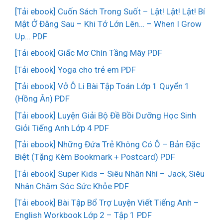
[Tải ebook] Cuốn Sách Trong Suốt – Lật! Lật! Lật! Bí
Mật Ở Đằng Sau – Khi Tớ Lớn Lên… – When I Grow
Up… PDF
[Tải ebook] Giấc Mơ Chín Tầng Mây PDF
[Tải ebook] Yoga cho trẻ em PDF
[Tải ebook] Vở Ô Li Bài Tập Toán Lớp 1 Quyển 1
(Hồng Ân) PDF
[Tải ebook] Luyện Giải Bộ Đề Bồi Dưỡng Học Sinh
Giỏi Tiếng Anh Lớp 4 PDF
[Tải ebook] Những Đứa Trẻ Không Có Ô – Bản Đặc
Biệt (Tặng Kèm Bookmark + Postcard) PDF
[Tải ebook] Super Kids – Siêu Nhân Nhí – Jack, Siêu
Nhân Chăm Sóc Sức Khỏe PDF
[Tải ebook] Bài Tập Bổ Trợ Luyện Viết Tiếng Anh –
English Workbook Lớp 2 – Tập 1 PDF