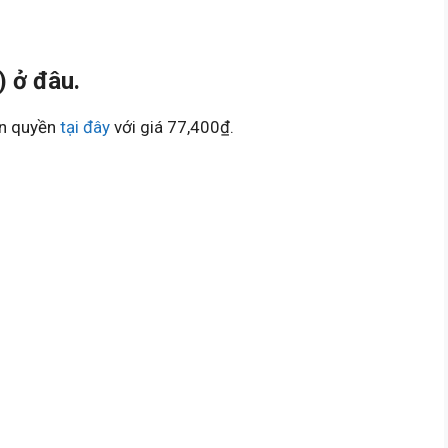
 ở đâu.
ản quyền
tại đây
với giá 77,400₫.