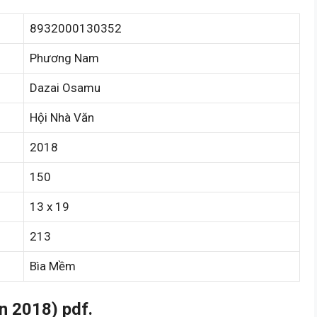
8932000130352
Phương Nam
Dazai Osamu
Hội Nhà Văn
2018
150
13 x 19
213
Bìa Mềm
n 2018) pdf.