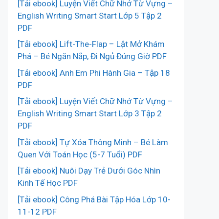
[Tải ebook] Luyện Viết Chữ Nhớ Từ Vựng –
English Writing Smart Start Lớp 5 Tập 2
PDF
[Tải ebook] Lift-The-Flap – Lật Mở Khám
Phá – Bé Ngăn Nắp, Đi Ngủ Đúng Giờ PDF
[Tải ebook] Anh Em Phi Hành Gia – Tập 18
PDF
[Tải ebook] Luyện Viết Chữ Nhớ Từ Vựng –
English Writing Smart Start Lớp 3 Tập 2
PDF
[Tải ebook] Tự Xóa Thông Minh – Bé Làm
Quen Với Toán Học (5-7 Tuổi) PDF
[Tải ebook] Nuôi Dạy Trẻ Dưới Góc Nhìn
Kinh Tế Học PDF
[Tải ebook] Công Phá Bài Tập Hóa Lớp 10-
11-12 PDF