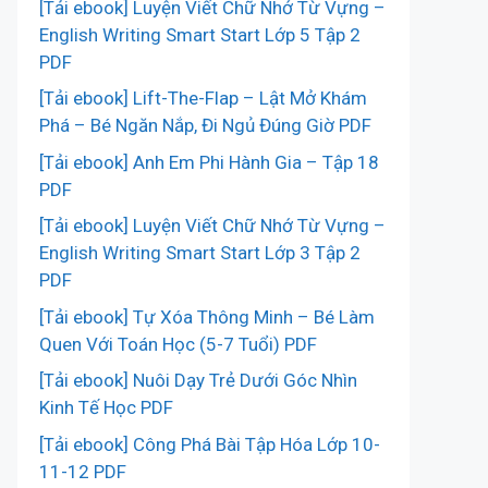
[Tải ebook] Luyện Viết Chữ Nhớ Từ Vựng –
English Writing Smart Start Lớp 5 Tập 2
PDF
[Tải ebook] Lift-The-Flap – Lật Mở Khám
Phá – Bé Ngăn Nắp, Đi Ngủ Đúng Giờ PDF
[Tải ebook] Anh Em Phi Hành Gia – Tập 18
PDF
[Tải ebook] Luyện Viết Chữ Nhớ Từ Vựng –
English Writing Smart Start Lớp 3 Tập 2
PDF
[Tải ebook] Tự Xóa Thông Minh – Bé Làm
Quen Với Toán Học (5-7 Tuổi) PDF
[Tải ebook] Nuôi Dạy Trẻ Dưới Góc Nhìn
Kinh Tế Học PDF
[Tải ebook] Công Phá Bài Tập Hóa Lớp 10-
11-12 PDF