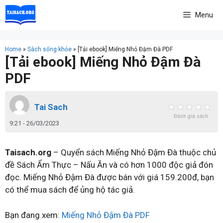
Skip
Menu
to
content
Home
»
Sách sống khỏe
»
[Tải ebook] Miếng Nhỏ Đậm Đà PDF
[Tải ebook] Miếng Nhỏ Đậm Đà
PDF
Tai Sach
Đánh giá sách
9:21 - 26/03/2023
Taisach.org
– Quyển sách Miếng Nhỏ Đậm Đà thuộc chủ
đề Sách Ẩm Thực – Nấu Ăn và có hơn 1000 độc giả đón
đọc. Miếng Nhỏ Đậm Đà được bán với giá 159.200đ, bạn
có thể mua sách để ủng hộ tác giả.
Bạn đang xem:
Miếng Nhỏ Đậm Đà PDF