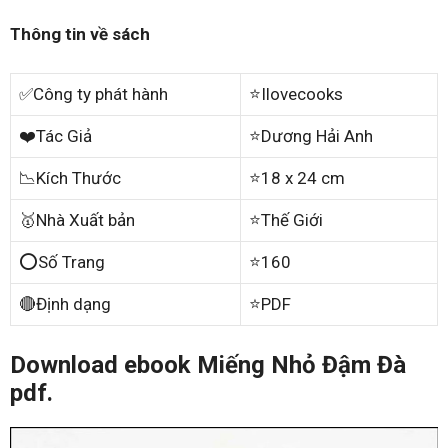
Thông tin về sách
✅Công ty phát hành
⭐Ilovecooks
❤️Tác Giả
⭐Dương Hải Anh
📉Kích Thước
⭐18 x 24 cm
🥇Nhà Xuất bản
⭐Thế Giới
⭕Số Trang
⭐160
🔴Định dạng
⭐PDF
Download ebook Miếng Nhỏ Đậm Đà
pdf.