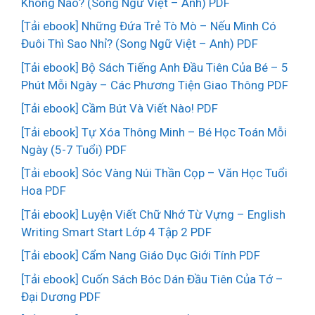
Không Nào? (Song Ngữ Việt – Anh) PDF
[Tải ebook] Những Đứa Trẻ Tò Mò – Nếu Mình Có
Đuôi Thì Sao Nhỉ? (Song Ngữ Việt – Anh) PDF
[Tải ebook] Bộ Sách Tiếng Anh Đầu Tiên Của Bé – 5
Phút Mỗi Ngày – Các Phương Tiện Giao Thông PDF
[Tải ebook] Cầm Bút Và Viết Nào! PDF
[Tải ebook] Tự Xóa Thông Minh – Bé Học Toán Mỗi
Ngày (5-7 Tuổi) PDF
[Tải ebook] Sóc Vàng Núi Thần Cọp – Văn Học Tuổi
Hoa PDF
[Tải ebook] Luyện Viết Chữ Nhớ Từ Vựng – English
Writing Smart Start Lớp 4 Tập 2 PDF
[Tải ebook] Cẩm Nang Giáo Dục Giới Tính PDF
[Tải ebook] Cuốn Sách Bóc Dán Đầu Tiên Của Tớ –
Đại Dương PDF