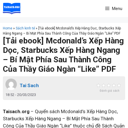
Skip
Menu
to
content
Home
»
Sách kinh tế
»
[Tải ebook] Mcdonald’s Xếp Hàng Dọc, Starbucks Xếp
Hàng Ngang – Bí Mật Phía Sau Thành Công Của Thầy Giáo Ngàn “Like” PDF
[Tải ebook] Mcdonald’s Xếp Hàng
Dọc, Starbucks Xếp Hàng Ngang
– Bí Mật Phía Sau Thành Công
Của Thầy Giáo Ngàn “Like” PDF
Tai Sach
Đánh giá sách
18:52 - 20/03/2023
Taisach.org
– Quyển sách Mcdonald’s Xếp Hàng Dọc,
Starbucks Xếp Hàng Ngang – Bí Mật Phía Sau Thành
Công Của Thầy Giáo Ngàn “Like” thuộc chủ đề Sách Quản