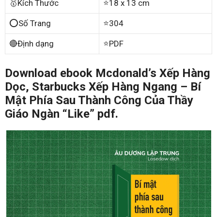
🥇Kích Thước
⭐18 x 13 cm
⭕Số Trang
⭐304
🔴Định dạng
⭐PDF
Download ebook Mcdonald’s Xếp Hàng
Dọc, Starbucks Xếp Hàng Ngang – Bí
Mật Phía Sau Thành Công Của Thầy
Giáo Ngàn “Like” pdf.