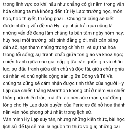
trong lĩnh vực cơ khí, hầu như chẳng có gì nằm trong văn
hóa chúng ta mà không đến từ Hy Lạp: trường học, môn
học, học thuyết, trường phái… Chúng ta cũng sẽ biết
được những vấn đề mà Hy Lạp phải trải qua cũng là
những vấn đề đang làm chúng ta bận tâm ngày hôm nay:
hủy hoại môi trường, bất bình đẳng giới, mất cân bằng
dân số, nạn tham nhũng trong chính trị và sự tha hóa
trong lối sống; sự tranh chấp giữa tôn giáo và khoa học;
chiến tranh giữa các giai cấp, giữa các quốc gia và châu
lục; sự đấu tranh giữa dân chủ và độc tài, giữa chủ nghĩa
cá nhân và chủ nghĩa cộng sản, giữa Đông và Tâ Và,
chúng ta cũng sẽ cảm nhận được tinh thần của người Hy
Lạp qua chiến thắng Marathon không chỉ ở niềm vui chiến
thắng nơi chiến trận, mà đã tạo nên sức mạnh, sự đồng
lòng cho Hy Lạp dưới quyền của Pericles đã nở hoa thành
nền văn hóa phong phú nhất trong lịch sử.
Văn minh Hy Lạp suy tàn, nhưng những kiến thức, bài học
lịch sử để lại sẽ mãi là nguồn tri thức vô giá; những cái