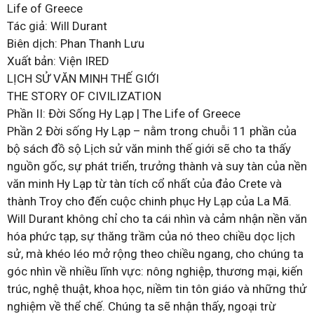
Life of Greece
Tác giả: Will Durant
Biên dịch: Phan Thanh Lưu
Xuất bản: Viện IRED
LỊCH SỬ VĂN MINH THẾ GIỚI
THE STORY OF CIVILIZATION
Phần II: Đời Sống Hy Lạp | The Life of Greece
Phần 2 Đời sống Hy Lạp – nằm trong chuỗi 11 phần của
bộ sách đồ sộ Lịch sử văn minh thế giới sẽ cho ta thấy
nguồn gốc, sự phát triển, trưởng thành và suy tàn của nền
văn minh Hy Lạp từ tàn tích cổ nhất của đảo Crete và
thành Troy cho đến cuộc chinh phục Hy Lạp của La Mã.
Will Durant không chỉ cho ta cái nhìn và cảm nhận nền văn
hóa phức tạp, sự thăng trầm của nó theo chiều dọc lịch
sử, mà khéo léo mở rộng theo chiều ngang, cho chúng ta
góc nhìn về nhiều lĩnh vực: nông nghiệp, thương mại, kiến
trúc, nghệ thuật, khoa học, niềm tin tôn giáo và những thử
nghiệm về thể chế. Chúng ta sẽ nhận thấy, ngoại trừ