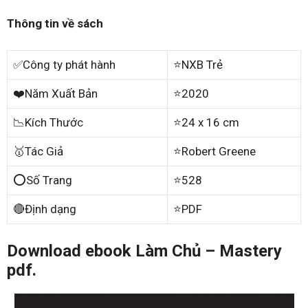
Thông tin về sách
✅Công ty phát hành
⭐NXB Trẻ
❤️Năm Xuất Bản
⭐2020
📉Kích Thước
⭐24 x 16 cm
🥇Tác Giả
⭐Robert Greene
⭕Số Trang
⭐528
🔴Định dạng
⭐PDF
Download ebook Làm Chủ – Mastery
pdf.