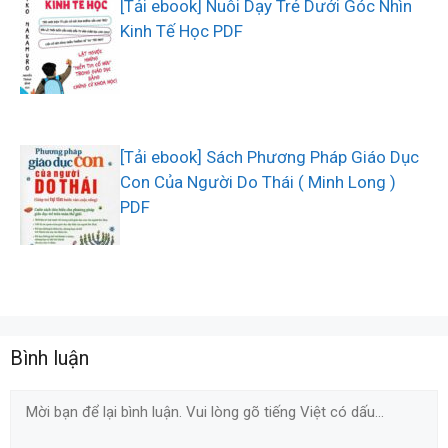
[Tải ebook] Nuôi Dạy Trẻ Dưới Góc Nhìn
Kinh Tế Học PDF
[Tải ebook] Sách Phương Pháp Giáo Dục
Con Của Người Do Thái ( Minh Long )
PDF
Bình luận
Comment