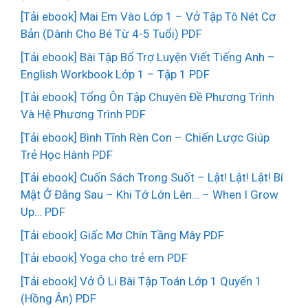
[Tải ebook] Mai Em Vào Lớp 1 – Vở Tập Tô Nét Cơ
Bản (Dành Cho Bé Từ 4-5 Tuổi) PDF
[Tải ebook] Bài Tập Bổ Trợ Luyện Viết Tiếng Anh –
English Workbook Lớp 1 – Tập 1 PDF
[Tải ebook] Tổng Ôn Tập Chuyên Đề Phương Trình
Và Hệ Phương Trình PDF
[Tải ebook] Bình Tĩnh Rèn Con – Chiến Lược Giúp
Trẻ Học Hành PDF
[Tải ebook] Cuốn Sách Trong Suốt – Lật! Lật! Lật! Bí
Mật Ở Đằng Sau – Khi Tớ Lớn Lên… – When I Grow
Up… PDF
[Tải ebook] Giấc Mơ Chín Tầng Mây PDF
[Tải ebook] Yoga cho trẻ em PDF
[Tải ebook] Vở Ô Li Bài Tập Toán Lớp 1 Quyển 1
(Hồng Ân) PDF