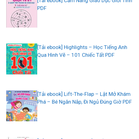
[Tải ebook] Cẩm Nang Giáo Dục Giới Tính
PDF
[Tải ebook] Highlights – Học Tiếng Anh
Qua Hình Vẽ – 101 Chiếc Tất PDF
[Tải ebook] Lift-The-Flap – Lật Mở Khám
Phá – Bé Ngăn Nắp, Đi Ngủ Đúng Giờ PDF