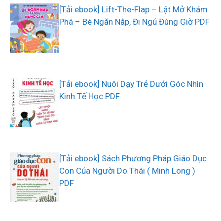
[Tải ebook] Lift-The-Flap – Lật Mở Khám
Phá – Bé Ngăn Nắp, Đi Ngủ Đúng Giờ PDF
[Tải ebook] Nuôi Dạy Trẻ Dưới Góc Nhìn
Kinh Tế Học PDF
[Tải ebook] Sách Phương Pháp Giáo Dục
Con Của Người Do Thái ( Minh Long )
PDF