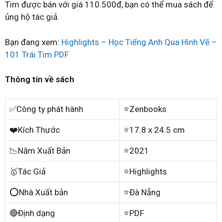
Tim được bán với giá 110.500đ, bạn có thể mua sách để
ủng hộ tác giả.
Bạn đang xem:
Highlights – Học Tiếng Anh Qua Hình Vẽ –
101 Trái Tim PDF
Thông tin về sách
✅Công ty phát hành
⭐Zenbooks
❤️Kích Thước
⭐17.8 x 24.5 cm
📉Năm Xuất Bản
⭐2021
🥇Tác Giả
⭐Highlights
⭕Nhà Xuất bản
⭐Đà Nẵng
🔴Định dạng
⭐PDF