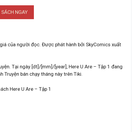
I SÁCH NGAY
giá của người đọc. Được phát hành bởi SkyComics xuất
uyện. Tại ngày [dt]/[mm]/[year], Here U Are – Tập 1 đang
 Truyện bán chạy tháng này trên Tiki.
sách Here U Are – Tập 1