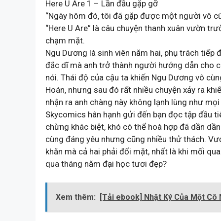
Here U Are 1 – Lần đầu gặp gỡ
“Ngày hôm đó, tôi đã gặp được một người vô cù
“Here U Are” là câu chuyện thanh xuân vườn trư
chạm mặt.
Ngu Dương là sinh viên năm hai, phụ trách tiếp đ
đắc dĩ mà anh trở thành người hướng dẫn cho cậu
nói. Thái độ của cậu ta khiến Ngu Dương vô cùn
Hoán, nhưng sau đó rất nhiều chuyện xảy ra khi
nhận ra anh chàng này không lạnh lùng như mọi
Skycomics hân hạnh gửi đến bạn đọc tập đầu tiê
chừng khác biệt, khó có thể hoà hợp đã dần dần
cùng đáng yêu nhưng cũng nhiều thử thách. Vư
khăn mà cả hai phải đối mặt, nhất là khi mối quan
qua tháng năm đại học tươi đẹp?
Xem thêm:
[Tải ebook] Nhật Ký Của Một Cô