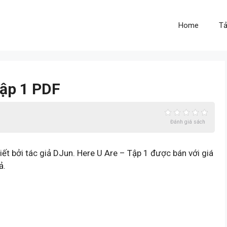
Home
Tả
Tập 1 PDF
Đánh giá sách
ết bởi tác giả DJun. Here U Are – Tập 1 được bán với giá
ả.