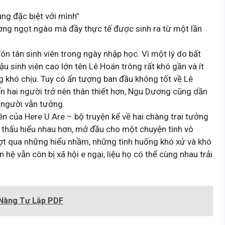
ng đặc biệt với mình”
ờng ngọt ngào mà đầy thực tế được sinh ra từ một lần
ón tân sinh viên trong ngày nhập học. Vì một lý do bất
 sinh viên cao lớn tên Lê Hoán trông rất khó gần và ít
g khó chịu. Tuy có ấn tượng ban đầu không tốt về Lê
ến hai người trở nên thân thiết hơn, Ngu Dương cũng dần
 người vẫn tưởng.
n của Here U Are – bộ truyện kể về hai chàng trai tưởng
 thấu hiểu nhau hơn, mở đầu cho một chuyện tình vô
ợt qua những hiểu nhầm, những tình huống khó xử và khó
 hệ vẫn còn bị xã hội e ngại, liệu họ có thể cùng nhau trải
 Nàng Tự Lập PDF