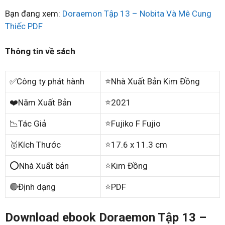
Bạn đang xem:
Doraemon Tập 13 – Nobita Và Mê Cung
Thiếc PDF
Thông tin về sách
✅Công ty phát hành
⭐Nhà Xuất Bản Kim Đồng
❤️Năm Xuất Bản
⭐2021
📉Tác Giả
⭐Fujiko F Fujio
🥇Kích Thước
⭐17.6 x 11.3 cm
⭕Nhà Xuất bản
⭐Kim Đồng
🔴Định dạng
⭐PDF
Download ebook Doraemon Tập 13 –