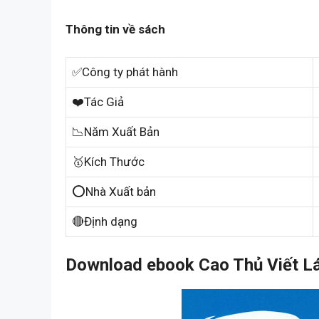
Thông tin về sách
✅Công ty phát hành
❤️Tác Giả
📉Năm Xuất Bản
🥇Kích Thước
⭕Nhà Xuất bản
🔴Định dạng
Download ebook Cao Thủ Viết Lác