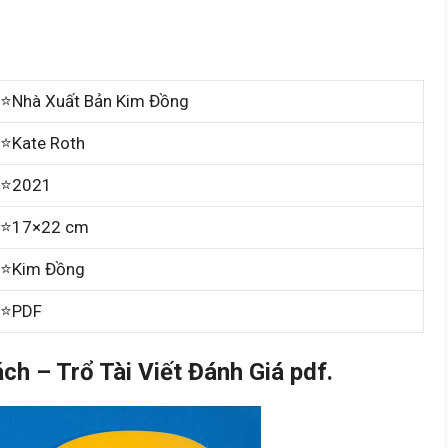
⭐Nhà Xuất Bản Kim Đồng
⭐Kate Roth
⭐2021
⭐17×22 cm
⭐Kim Đồng
⭐PDF
h – Trổ Tài Viết Đánh Giá pdf.