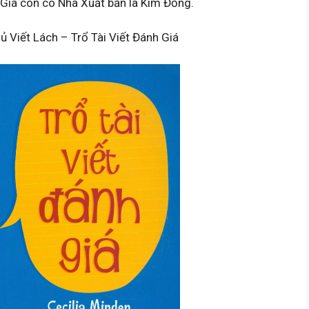
h Giá còn có Nhà Xuất bản là Kim Đồng.
 Viết Lách – Trổ Tài Viết Đánh Giá