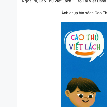
Ngoài ra, Cao Thủ Viết Lách – Trổ Tài Viết Đán
Ảnh chụp bìa sách Cao Thủ