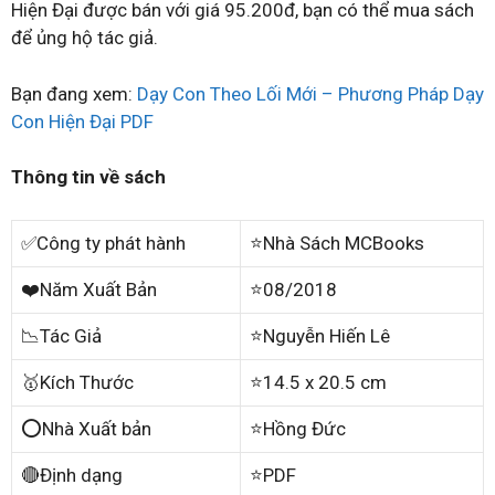
Hiện Đại được bán với giá 95.200đ, bạn có thể mua sách
để ủng hộ tác giả.
Bạn đang xem:
Dạy Con Theo Lối Mới – Phương Pháp Dạy
Con Hiện Đại PDF
Thông tin về sách
✅Công ty phát hành
⭐Nhà Sách MCBooks
❤️Năm Xuất Bản
⭐08/2018
📉Tác Giả
⭐Nguyễn Hiến Lê
🥇Kích Thước
⭐14.5 x 20.5 cm
⭕Nhà Xuất bản
⭐Hồng Đức
🔴Định dạng
⭐PDF