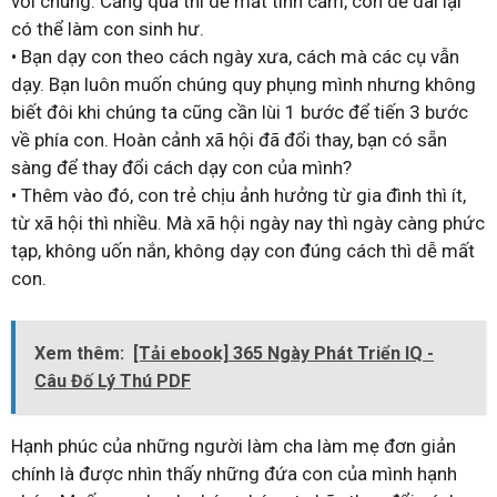
với chúng. Căng quá thì dễ mất tình cảm, còn dễ dãi lại
có thể làm con sinh hư.
• Bạn dạy con theo cách ngày xưa, cách mà các cụ vẫn
dạy. Bạn luôn muốn chúng quy phụng mình nhưng không
biết đôi khi chúng ta cũng cần lùi 1 bước để tiến 3 bước
về phía con. Hoàn cảnh xã hội đã đổi thay, bạn có sẵn
sàng để thay đổi cách dạy con của mình?
• Thêm vào đó, con trẻ chịu ảnh hưởng từ gia đình thì ít,
từ xã hội thì nhiều. Mà xã hội ngày nay thì ngày càng phức
tạp, không uốn nắn, không dạy con đúng cách thì dễ mất
con.
Xem thêm:
[Tải ebook] 365 Ngày Phát Triển IQ -
Câu Đố Lý Thú PDF
Hạnh phúc của những người làm cha làm mẹ đơn giản
chính là được nhìn thấy những đứa con của mình hạnh