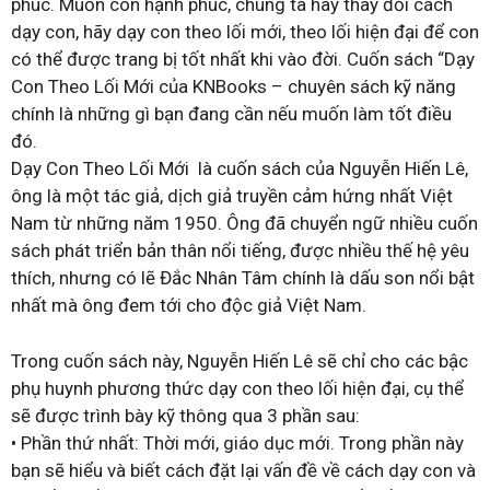
phúc. Muốn con hạnh phúc, chúng ta hãy thay đổi cách
dạy con, hãy dạy con theo lối mới, theo lối hiện đại để con
có thể được trang bị tốt nhất khi vào đời. Cuốn sách “Dạy
Con Theo Lối Mới của KNBooks – chuyên sách kỹ năng
chính là những gì bạn đang cần nếu muốn làm tốt điều
đó.
Dạy Con Theo Lối Mới là cuốn sách của Nguyễn Hiến Lê,
ông là một tác giả, dịch giả truyền cảm hứng nhất Việt
Nam từ những năm 1950. Ông đã chuyển ngữ nhiều cuốn
sách phát triển bản thân nổi tiếng, được nhiều thế hệ yêu
thích, nhưng có lẽ Đắc Nhân Tâm chính là dấu son nổi bật
nhất mà ông đem tới cho độc giả Việt Nam.
Trong cuốn sách này, Nguyễn Hiến Lê sẽ chỉ cho các bậc
phụ huynh phương thức dạy con theo lối hiện đại, cụ thể
sẽ được trình bày kỹ thông qua 3 phần sau:
• Phần thứ nhất: Thời mới, giáo dục mới. Trong phần này
bạn sẽ hiểu và biết cách đặt lại vấn đề về cách dạy con và