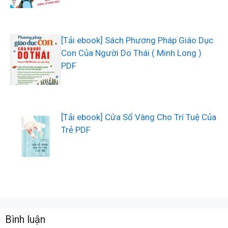
[Tải ebook] Sách Phương Pháp Giáo Dục
Con Của Người Do Thái ( Minh Long )
PDF
[Tải ebook] Cửa Sổ Vàng Cho Trí Tuệ Của
Trẻ PDF
Bình luận