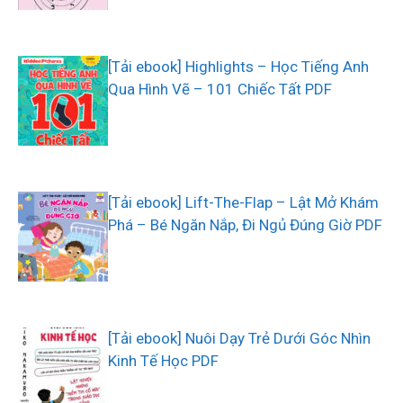
[Tải ebook] Highlights – Học Tiếng Anh
Qua Hình Vẽ – 101 Chiếc Tất PDF
[Tải ebook] Lift-The-Flap – Lật Mở Khám
Phá – Bé Ngăn Nắp, Đi Ngủ Đúng Giờ PDF
[Tải ebook] Nuôi Dạy Trẻ Dưới Góc Nhìn
Kinh Tế Học PDF