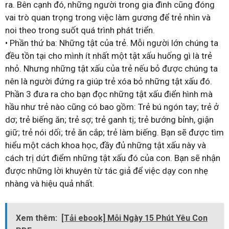
ra. Bên cạnh đó, những người trong gia đình cũng đóng
vai trò quan trọng trong việc làm gương để trẻ nhìn và
noi theo trong suốt quá trình phát triển.
• Phần thứ ba: Những tật của trẻ. Mỗi người lớn chúng ta
đều tồn tại cho mình ít nhất một tật xấu huống gì là trẻ
nhỏ. Nhưng những tật xấu của trẻ nếu bỏ được chúng ta
nên là người đứng ra giúp trẻ xóa bỏ những tật xấu đó.
Phần 3 đưa ra cho bạn đọc những tật xấu điển hình mà
hầu như trẻ nào cũng có bao gồm: Trẻ bú ngón tay; trẻ ở
dơ; trẻ biếng ăn; trẻ sợ; trẻ ganh tị; trẻ bướng bỉnh, giận
giữ; trẻ nói dối; trẻ ăn cắp; trẻ làm biếng. Bạn sẽ được tìm
hiểu một cách khoa học, đầy đủ những tật xấu này và
cách trị dứt điểm những tật xấu đó của con. Bạn sẽ nhận
được những lời khuyên từ tác giả để việc dạy con nhẹ
nhàng và hiệu quả nhất.
Xem thêm:
[Tải ebook] Mỗi Ngày 15 Phút Yêu Con