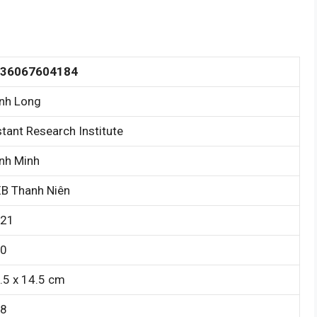
36067604184
nh Long
stant Research Institute
nh Minh
B Thanh Niên
21
0
.5 x 14.5 cm
8