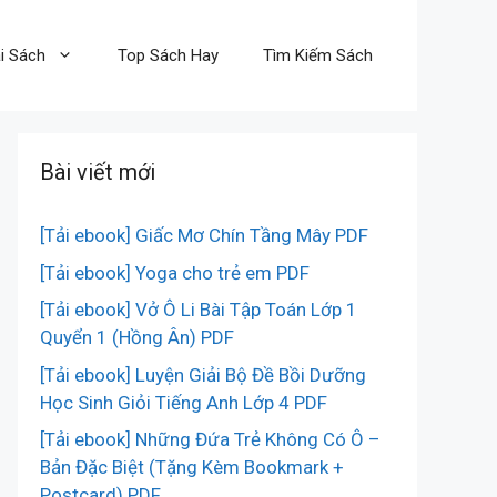
i Sách
Top Sách Hay
Tìm Kiếm Sách
Bài viết mới
[Tải ebook] Giấc Mơ Chín Tầng Mây PDF
[Tải ebook] Yoga cho trẻ em PDF
[Tải ebook] Vở Ô Li Bài Tập Toán Lớp 1
Quyển 1 (Hồng Ân) PDF
[Tải ebook] Luyện Giải Bộ Đề Bồi Dưỡng
Học Sinh Giỏi Tiếng Anh Lớp 4 PDF
[Tải ebook] Những Đứa Trẻ Không Có Ô –
Bản Đặc Biệt (Tặng Kèm Bookmark +
Postcard) PDF