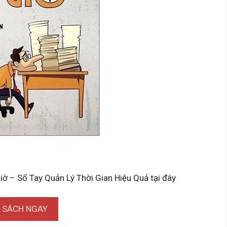
iờ – Sổ Tay Quản Lý Thời Gian Hiệu Quả tại đây
I SÁCH NGAY