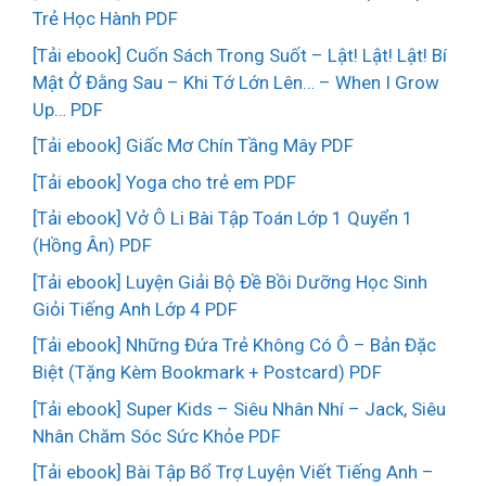
Trẻ Học Hành PDF
[Tải ebook] Cuốn Sách Trong Suốt – Lật! Lật! Lật! Bí
Mật Ở Đằng Sau – Khi Tớ Lớn Lên… – When I Grow
Up… PDF
[Tải ebook] Giấc Mơ Chín Tầng Mây PDF
[Tải ebook] Yoga cho trẻ em PDF
[Tải ebook] Vở Ô Li Bài Tập Toán Lớp 1 Quyển 1
(Hồng Ân) PDF
[Tải ebook] Luyện Giải Bộ Đề Bồi Dưỡng Học Sinh
Giỏi Tiếng Anh Lớp 4 PDF
[Tải ebook] Những Đứa Trẻ Không Có Ô – Bản Đặc
Biệt (Tặng Kèm Bookmark + Postcard) PDF
[Tải ebook] Super Kids – Siêu Nhân Nhí – Jack, Siêu
Nhân Chăm Sóc Sức Khỏe PDF
[Tải ebook] Bài Tập Bổ Trợ Luyện Viết Tiếng Anh –