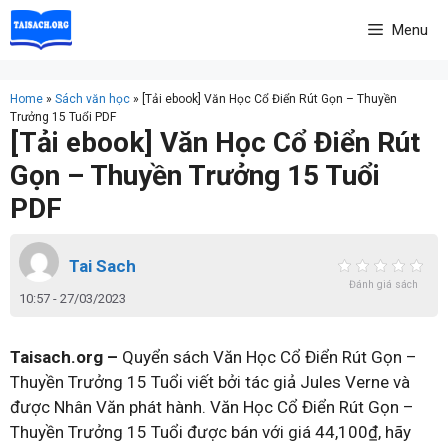
Skip
Menu
to
content
Home
»
Sách văn học
»
[Tải ebook] Văn Học Cổ Điển Rút Gọn – Thuyền
Trưởng 15 Tuổi PDF
[Tải ebook] Văn Học Cổ Điển Rút
Gọn – Thuyền Trưởng 15 Tuổi
PDF
Tai Sach
Đánh giá sách
10:57 - 27/03/2023
Taisach.org –
Quyển sách Văn Học Cổ Điển Rút Gọn –
Thuyền Trưởng 15 Tuổi viết bởi tác giả Jules Verne và
được Nhân Văn phát hành. Văn Học Cổ Điển Rút Gọn –
Thuyền Trưởng 15 Tuổi được bán với giá 44,100₫, hãy