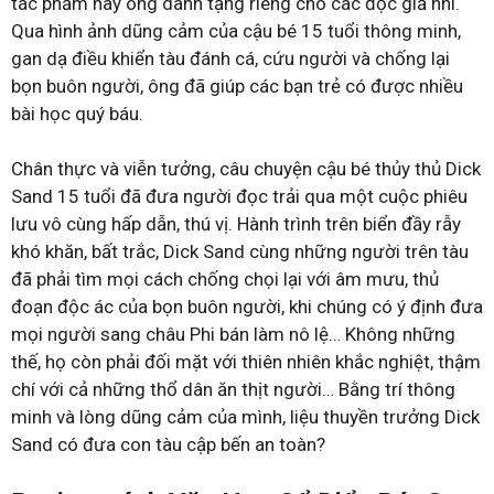
tác phẩm hay ông dành tặng riêng cho các độc giả nhí.
Qua hình ảnh dũng cảm của cậu bé 15 tuổi thông minh,
gan dạ điều khiển tàu đánh cá, cứu người và chống lại
bọn buôn người, ông đã giúp các bạn trẻ có được nhiều
bài học quý báu.
Chân thực và viễn tưởng, câu chuyện cậu bé thủy thủ Dick
Sand 15 tuổi đã đưa người đọc trải qua một cuộc phiêu
lưu vô cùng hấp dẫn, thú vị. Hành trình trên biển đầy rẫy
khó khăn, bất trắc, Dick Sand cùng những người trên tàu
đã phải tìm mọi cách chống chọi lại với âm mưu, thủ
đoạn độc ác của bọn buôn người, khi chúng có ý định đưa
mọi người sang châu Phi bán làm nô lệ… Không những
thế, họ còn phải đối mặt với thiên nhiên khắc nghiệt, thậm
chí với cả những thổ dân ăn thịt người… Bằng trí thông
minh và lòng dũng cảm của mình, liệu thuyền trưởng Dick
Sand có đưa con tàu cập bến an toàn?