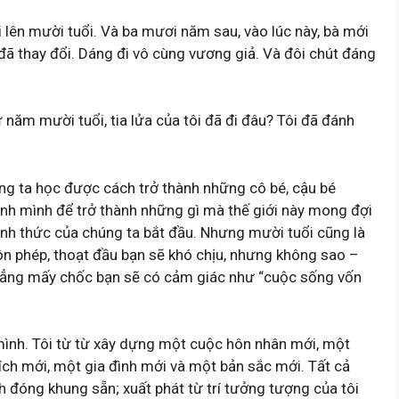
i lên mười tuổi. Và ba mươi năm sau, vào lúc này, bà mới
ôi đã thay đổi. Dáng đi vô cùng vương giả. Và đôi chút đáng
 năm mười tuổi, tia lửa của tôi đã đi đâu? Tôi đã đánh
húng ta học được cách trở thành những cô bé, cậu bé
hính mình để trở thành những gì mà thế giới này mong đợi
hính thức của chúng ta bắt đầu. Nhưng mười tuổi cũng là
ôn phép, thoạt đầu bạn sẽ khó chịu, nhưng không sao –
Chẳng mấy chốc bạn sẽ có cảm giác như “cuộc sống vốn
 mình. Tôi từ từ xây dựng một cuộc hôn nhân mới, một
ích mới, một gia đình mới và một bản sắc mới. Tất cả
nh đóng khung sẵn; xuất phát từ trí tưởng tượng của tôi