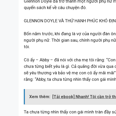
Glennon Doyle đã trở thành một người phụ nữ 
quyển sách kể về câu chuyện đó.
GLENNON DOYLE VÀ THỨ HẠNH PHÚC KHÓ ĐỊN
Bốn năm trước, khi đang là vợ của người đàn ôn
người phụ nữ. Thời gian sau, chính người phụ n
tôi.
Cô ấy – Abby – đã nói với cha mẹ tôi rằng: “Co
chưa từng biết yêu là gì. Cả quãng đời vừa qua 
sẽ yêu thương và bảo vệ mẹ con cô ấy mãi mãi”. M
rằng: “Abby, ta chưa từng nhìn thấy con gái mìn
Xem thêm:
[Tải ebook] Nhanh! Tôi cần trở t
Ta chưa từng nhìn thấy con gái mình tràn đầy sứ