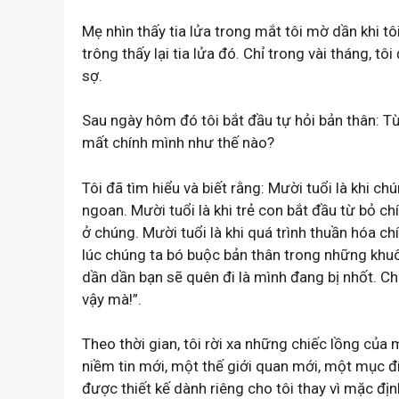
Mẹ nhìn thấy tia lửa trong mắt tôi mờ dần khi tô
trông thấy lại tia lửa đó. Chỉ trong vài tháng, t
sợ.
Sau ngày hôm đó tôi bắt đầu tự hỏi bản thân: Từ
mất chính mình như thế nào?
Tôi đã tìm hiểu và biết rằng: Mười tuổi là khi c
ngoan. Mười tuổi là khi trẻ con bắt đầu từ bỏ c
ở chúng. Mười tuổi là khi quá trình thuần hóa c
lúc chúng ta bó buộc bản thân trong những khu
dần dần bạn sẽ quên đi là mình đang bị nhốt. 
vậy mà!”.
Theo thời gian, tôi rời xa những chiếc lồng của
niềm tin mới, một thế giới quan mới, một mục đ
được thiết kế dành riêng cho tôi thay vì mặc đị