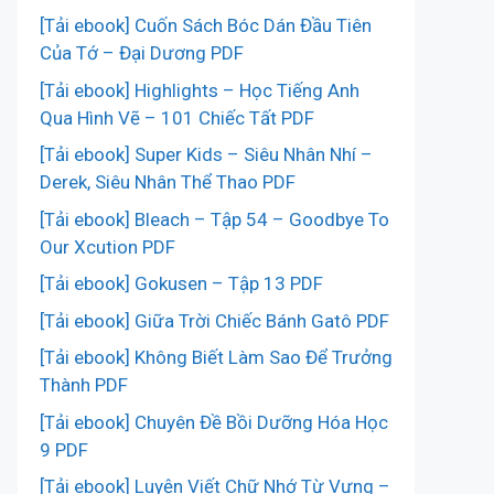
[Tải ebook] Cuốn Sách Bóc Dán Đầu Tiên
Của Tớ – Đại Dương PDF
[Tải ebook] Highlights – Học Tiếng Anh
Qua Hình Vẽ – 101 Chiếc Tất PDF
[Tải ebook] Super Kids – Siêu Nhân Nhí –
Derek, Siêu Nhân Thể Thao PDF
[Tải ebook] Bleach – Tập 54 – Goodbye To
Our Xcution PDF
[Tải ebook] Gokusen – Tập 13 PDF
[Tải ebook] Giữa Trời Chiếc Bánh Gatô PDF
[Tải ebook] Không Biết Làm Sao Để Trưởng
Thành PDF
[Tải ebook] Chuyên Đề Bồi Dưỡng Hóa Học
9 PDF
[Tải ebook] Luyện Viết Chữ Nhớ Từ Vựng –