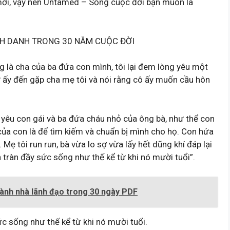
mới, vậy nên Untamed – Sống cuộc đời bạn muốn là
H DANH TRONG 30 NĂM CUỘC ĐỜI
g là cha của ba đứa con mình, tôi lại đem lòng yêu một
ữ ấy đến gặp cha mẹ tôi và nói rằng cô ấy muốn cầu hôn
n yêu con gái và ba đứa cháu nhỏ của ông bà, như thể con
của con là để tìm kiếm và chuẩn bị mình cho họ. Con hứa
ẹ tôi run run, bà vừa lo sợ vừa lấy hết dũng khí đáp lại
h tràn đầy sức sống như thế kể từ khi nó mười tuổi”.
hành nhà lãnh đạo trong 30 ngày PDF
c sống như thế kể từ khi nó mười tuổi.