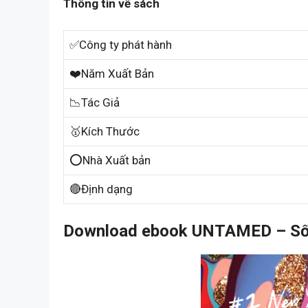
Thông tin về sách
✅Công ty phát hành
❤️Năm Xuất Bản
📉Tác Giả
🥇Kích Thước
⭕Nhà Xuất bản
🔴Định dạng
Download ebook UNTAMED – Sốn