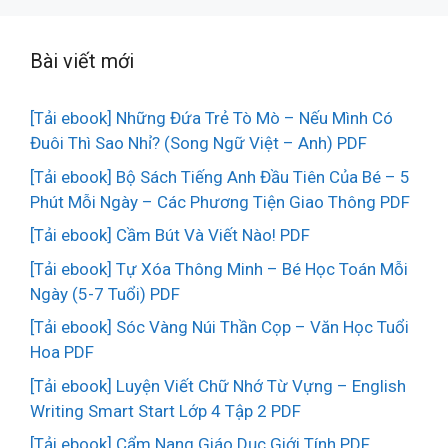
Bài viết mới
[Tải ebook] Những Đứa Trẻ Tò Mò – Nếu Mình Có
Đuôi Thì Sao Nhỉ? (Song Ngữ Việt – Anh) PDF
[Tải ebook] Bộ Sách Tiếng Anh Đầu Tiên Của Bé – 5
Phút Mỗi Ngày – Các Phương Tiện Giao Thông PDF
[Tải ebook] Cầm Bút Và Viết Nào! PDF
[Tải ebook] Tự Xóa Thông Minh – Bé Học Toán Mỗi
Ngày (5-7 Tuổi) PDF
[Tải ebook] Sóc Vàng Núi Thần Cọp – Văn Học Tuổi
Hoa PDF
[Tải ebook] Luyện Viết Chữ Nhớ Từ Vựng – English
Writing Smart Start Lớp 4 Tập 2 PDF
[Tải ebook] Cẩm Nang Giáo Dục Giới Tính PDF