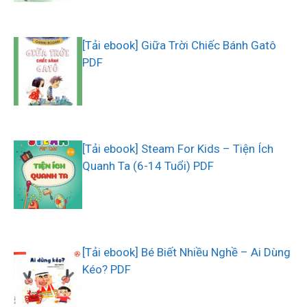
[Tải ebook] Giữa Trời Chiếc Bánh Gatô
PDF
[Tải ebook] Steam For Kids – Tiện Ích
Quanh Ta (6-14 Tuổi) PDF
[Tải ebook] Bé Biết Nhiều Nghề – Ai Dùng
Kéo? PDF