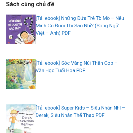
Sách cùng chủ đề
[Tải ebook] Những Đứa Trẻ Tò Mò – Nếu
Mình Có Đuôi Thì Sao Nhỉ? (Song Ngữ
Việt – Anh) PDF
[Tải ebook] Sóc Vàng Núi Thần Cọp –
Văn Học Tuổi Hoa PDF
[Tải ebook] Super Kids – Siêu Nhân Nhí –
Derek, Siêu Nhân Thể Thao PDF