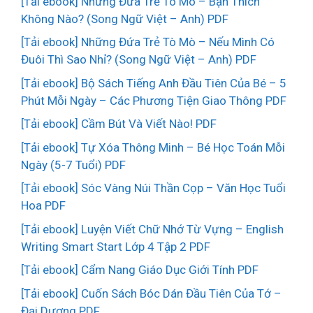
[Tải ebook] Những Đứa Trẻ Tò Mò – Bạn Thích
Không Nào? (Song Ngữ Việt – Anh) PDF
[Tải ebook] Những Đứa Trẻ Tò Mò – Nếu Mình Có
Đuôi Thì Sao Nhỉ? (Song Ngữ Việt – Anh) PDF
[Tải ebook] Bộ Sách Tiếng Anh Đầu Tiên Của Bé – 5
Phút Mỗi Ngày – Các Phương Tiện Giao Thông PDF
[Tải ebook] Cầm Bút Và Viết Nào! PDF
[Tải ebook] Tự Xóa Thông Minh – Bé Học Toán Mỗi
Ngày (5-7 Tuổi) PDF
[Tải ebook] Sóc Vàng Núi Thần Cọp – Văn Học Tuổi
Hoa PDF
[Tải ebook] Luyện Viết Chữ Nhớ Từ Vựng – English
Writing Smart Start Lớp 4 Tập 2 PDF
[Tải ebook] Cẩm Nang Giáo Dục Giới Tính PDF
[Tải ebook] Cuốn Sách Bóc Dán Đầu Tiên Của Tớ –
Đại Dương PDF