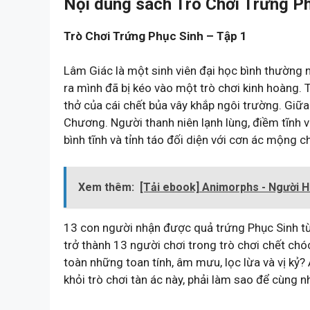
Nội dung sách Trò Chơi Trứng Ph
Trò Chơi Trứng Phục Sinh – Tập 1
Lâm Giác là một sinh viên đại học bình thường 
ra mình đã bị kéo vào một trò chơi kinh hoàng. 
thở của cái chết bủa vây khắp ngôi trường. Giữ
Chương. Người thanh niên lạnh lùng, điềm tĩnh 
bình tĩnh và tỉnh táo đối diện với cơn ác mộng c
Xem thêm:
[Tải ebook] Animorphs - Người H
13 con người nhận được quả trứng Phục Sinh từ 
trở thành 13 người chơi trong trò chơi chết chóc
toàn những toan tính, âm mưu, lọc lừa và vị kỷ?
khỏi trò chơi tàn ác này, phải làm sao để cùng 