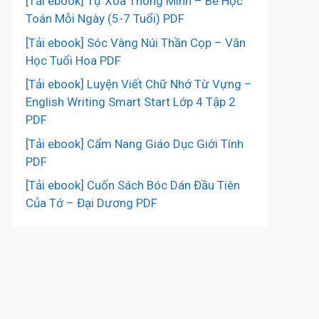
[Tải ebook] Tự Xóa Thông Minh – Bé Học
Toán Mỗi Ngày (5-7 Tuổi) PDF
[Tải ebook] Sóc Vàng Núi Thần Cọp – Văn
Học Tuổi Hoa PDF
[Tải ebook] Luyện Viết Chữ Nhớ Từ Vựng –
English Writing Smart Start Lớp 4 Tập 2
PDF
[Tải ebook] Cẩm Nang Giáo Dục Giới Tính
PDF
[Tải ebook] Cuốn Sách Bóc Dán Đầu Tiên
Của Tớ – Đại Dương PDF