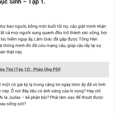
ục Sinh – Tập 1.
như bao người, bỗng một buổi tối nọ, cậu giật mình nhận
Tất cả mọi người xung quanh đều trở thành xác sống, hơi
a lúc hiểm nguy ấy, Lâm Giác đã gặp được Tống Hàn
và thông minh đó đã cứu mạng cậu, giúp cậu lấy lại sự
hân thật này.
óa Thú (Tập 12) : Phản Ứng PDF
một cô gái kỳ lạ trong căng tin ngày hôm ấy đã vô tình
 này. Ở nơi đây liệu có ánh sáng của hi vọng? Hay chỉ
 Ai là Judas – kẻ phản bội? Phải làm sao để thoát được
nhau sống sót?