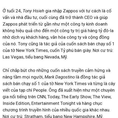
Ở tuổi 24,
Tony Hsieh
gia nhập Zappos với tư cách là cố
vấn và nhà đầu tư, cuối cùng đã trở thành CEO và giúp
Zappos phát triển từ gần như một công ty kinh doanh
không hiệu quả cho đến một công ty trị giá hàng tỷ đô-la
nhờ dịch vụ khách hàng, văn hóa công ty và cộng đồng
của nó. Tony cũng là tác giả của cuốn sách bán chạy số 1
của tờ New York Times, cuốn Tỷ phú bán giày. Nơi cư trú:
Las Vegas, tiểu bang Nevada, Mỹ.
Chỉ chắp bút cho những cuốn sách truyền cảm hứng và
nâng tầm mọi người,
Mark Dagostino
là đồng tác giả
sách bán chạy số 1 của tờ New York Times và từng là cây
viết của tạp chí People. Ông đã xuất hiện như một chuyên
gia nổi tiếng trên CNN, Today, The Early Show, The View,
Inside Edition, Entertainment Tonight và hàng chục
chương trình truyền hình của nhiều quốc gia khác nhau.
Nơi cư trú: Stratham, tiểu bang New Hampshire, Mỹ.