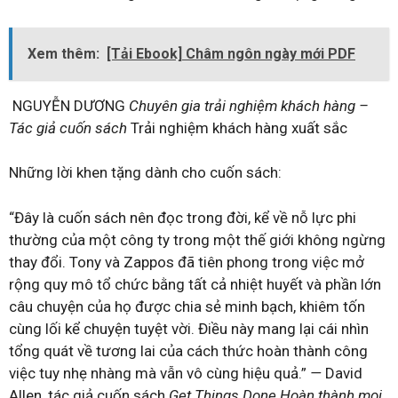
Xem thêm:
[Tải Ebook] Châm ngôn ngày mới PDF
NGUYỄN DƯƠNG
Chuyên gia trải nghiệm khách hàng –
Tác giả cuốn sách
Trải nghiệm khách hàng xuất sắc
Những lời khen tặng dành cho cuốn sách:
“Đây là cuốn sách nên đọc trong đời, kể về nỗ lực phi
thường của một công ty trong một thế giới không ngừng
thay đổi. Tony và Zappos đã tiên phong trong việc mở
rộng quy mô tổ chức bằng tất cả nhiệt huyết và phần lớn
câu chuyện của họ được chia sẻ minh bạch, khiêm tốn
cùng lối kể chuyện tuyệt vời. Điều này mang lại cái nhìn
tổng quát về tương lai của cách thức hoàn thành công
việc tuy nhẹ nhàng mà vẫn vô cùng hiệu quả.”
—
David
Allen, tác giả cuốn sách
Get Things Done Hoàn thành mọi