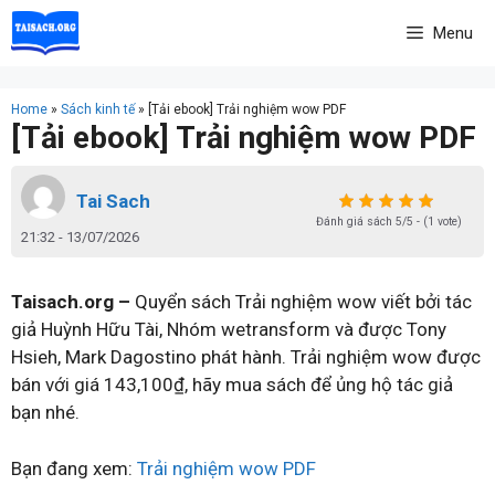
Skip
Menu
to
content
Home
»
Sách kinh tế
»
[Tải ebook] Trải nghiệm wow PDF
[Tải ebook] Trải nghiệm wow PDF
Tai Sach
Đánh giá sách 5/5 - (1 vote)
21:32 - 13/07/2026
Taisach.org –
Quyển sách Trải nghiệm wow viết bởi tác
giả Huỳnh Hữu Tài, Nhóm wetransform và được Tony
Hsieh, Mark Dagostino phát hành. Trải nghiệm wow được
bán với giá 143,100₫, hãy mua sách để ủng hộ tác giả
bạn nhé.
Bạn đang xem:
Trải nghiệm wow PDF