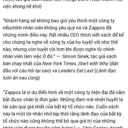
việc không hề khó)
“Khách hàng sẽ không bao giờ yêu thích một công ty
nếuchính nhân viên không yêu quý nó và Zappos đã
chứng minh điều này. Rất nhiều CEO thích viết sách để kể
cho chúng ta nghe về công ty của họ tuyệt vời như thế
nào; nhưng còn tuyệt vời hơn khi được nghe từ chính
nhân viên làm việc ở đó.”
—
Simon Sinek, tác giả sách
bán chạy nhất của
New York Times
,
Start with Why
(
Bắt
đầu với câu hỏi tại sao
)
và Leaders Eat Last
(
Lãnh đạo
luôn ăn sau cùng
)
“Zappos là ví dụ điển hình về một công ty hiện đại đã nắm
bắt được chân lý đơn giản: Những đam mê nhiệt huyết là
tài sản quý giá nhất của bất kỳ tổ chức nào. Cuốn sách
này là một lời nhắc nhở kịp thời rằng lãnh đạo của bất kỳ
tổ chức nào cũng không thể bỏ qua giá trị của những
nhân viên được truyền cảm hứng.”
—
Chip Conley, doanh