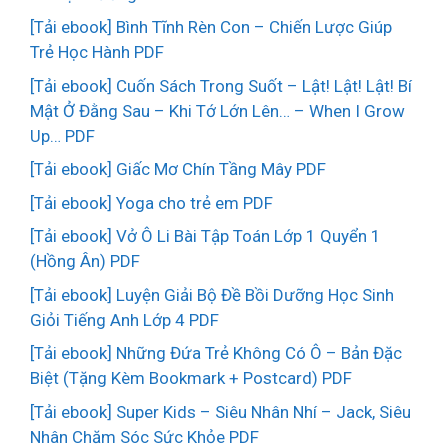
[Tải ebook] Bình Tĩnh Rèn Con – Chiến Lược Giúp
Trẻ Học Hành PDF
[Tải ebook] Cuốn Sách Trong Suốt – Lật! Lật! Lật! Bí
Mật Ở Đằng Sau – Khi Tớ Lớn Lên… – When I Grow
Up… PDF
[Tải ebook] Giấc Mơ Chín Tầng Mây PDF
[Tải ebook] Yoga cho trẻ em PDF
[Tải ebook] Vở Ô Li Bài Tập Toán Lớp 1 Quyển 1
(Hồng Ân) PDF
[Tải ebook] Luyện Giải Bộ Đề Bồi Dưỡng Học Sinh
Giỏi Tiếng Anh Lớp 4 PDF
[Tải ebook] Những Đứa Trẻ Không Có Ô – Bản Đặc
Biệt (Tặng Kèm Bookmark + Postcard) PDF
[Tải ebook] Super Kids – Siêu Nhân Nhí – Jack, Siêu
Nhân Chăm Sóc Sức Khỏe PDF