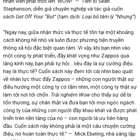
nhân viên phải thốt lên: WOW!”
—
Tiến sĩ Sean
Stephenson, diễn giả chuyên nghiệp và tác giả cuốn
sách
Get Off Your “But”
(tạm dịch:
Loại bỏ tâm lý “Nhưng”
)
“Ngày nay, giữa nhận thức và thực tế tồn tại một khoảng
cách không hề nhỏ và luôn được phương tiện truyền
thông xã hội đặc biệt quan tâm. Vì vậy, khi bạn nhìn vào
một công ty phát triển, đầy khát vọng như Zappos qua
lăng kính này, bạn phải tự hỏi… liệu đây là sự cường điệu
hay là thực tế? Cuốn sách này đem tới cái nhìn bao quát
về nhân lực thúc đẩy Zappos – những con người thật sự
điều hướng một công ty có tầm nhìn, một công ty thật sự
làm tới nơi tới chốn.
Trải nghiệm Wow
cho thấy sự dễ bị
tổn thương, sự chân thật và đưa bạn tới mọi ngóc ngách
công ty của những con người đầy khao khát và được phát
triển trên nền tảng của nó – con người là ưu tiên hàng
đầu. Cuốn sách này không phải là một câu chuyện cường
điệu, nó hoàn toàn thực tế.”
—
Mick Ebeling, nhà sáng lập