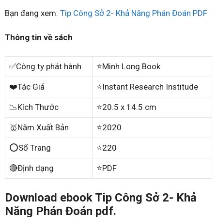
Bạn đang xem:
Tip Công Sở 2- Khả Năng Phán Đoán PDF
Thông tin về sách
✅Công ty phát hành
⭐Minh Long Book
❤️Tác Giả
⭐Instant Research Institude
📉Kích Thước
⭐20.5 x 14.5 cm
🥇Năm Xuất Bản
⭐2020
⭕Số Trang
⭐220
🔴Định dạng
⭐PDF
Download ebook Tip Công Sở 2- Khả
Năng Phán Đoán pdf.