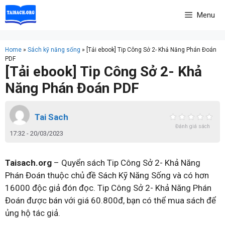
Skip
Menu
to
content
Home
»
Sách kỹ năng sống
»
[Tải ebook] Tip Công Sở 2- Khả Năng Phán Đoán
PDF
[Tải ebook] Tip Công Sở 2- Khả
Năng Phán Đoán PDF
Tai Sach
Đánh giá sách
17:32 - 20/03/2023
Taisach.org
– Quyển sách Tip Công Sở 2- Khả Năng
Phán Đoán thuộc chủ đề Sách Kỹ Năng Sống và có hơn
16000 độc giả đón đọc. Tip Công Sở 2- Khả Năng Phán
Đoán được bán với giá 60.800đ, bạn có thể mua sách để
ủng hộ tác giả.