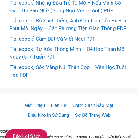
[Tải ebook] Những Đứa Trẻ Tò Mò – Nếu Mình Có
Đuôi Thì Sao Nhỉ? (Song Ngữ Việt – Anh) PDF
[Tải ebook] Bộ Sách Tiếng Anh Đầu Tiên Của Bé – 5
Phút Mỗi Ngày – Các Phương Tiện Giao Thông PDF
[Tải ebook] Cầm Bút Và Viết Nào! PDF
[Tải ebook] Tự Xóa Thông Minh – Bé Học Toán Mỗi
Ngày (5-7 Tuổi) PDF
[Tải ebook] Sóc Vàng Núi Thần Cọp – Văn Học Tuổi
Hoa PDF
Giới Thiệu
Liên Hệ
Chính Sách Bảo Mật
Điều Khoản Sử Dụng
Sơ Đồ Trang Web
©2021 ♥ TaiSach.Org
Báo Lỗi Sách
Website đang sử dụng AI để biên tập nội dung tự động. Chúng tôi tuyên bố từ chối