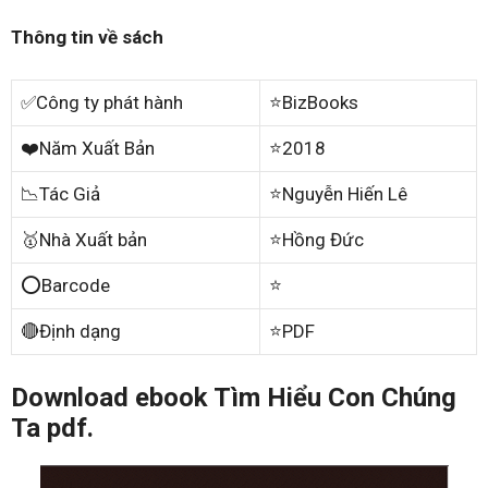
Thông tin về sách
✅Công ty phát hành
⭐BizBooks
❤️Năm Xuất Bản
⭐2018
📉Tác Giả
⭐Nguyễn Hiến Lê
🥇Nhà Xuất bản
⭐Hồng Đức
⭕Barcode
⭐
🔴Định dạng
⭐PDF
Download ebook Tìm Hiểu Con Chúng
Ta pdf.