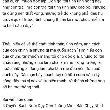
cần ai, chỉ muốn độc lập. Con gái thì tính tình nóng nảy
như con trai; mà con trai thì tính tình như cao bồi. Nhưng
ta đừng nên thất vọng, những trẻ đó không phải đều hư
cả, và quá 18 tuổi tính chúng thuần lại một chút, miễn là
ta biết cách dạy.”
Thấu hiểu cả về thể chất, tinh thần, tình cảm, tính cách
của con chính là những gì mà cuốn sách “Tìm hiểu con
của chúng ta” muốn mang tới cho độc giả. Chúng tôi tin
chắc rằng những ai sẽ làm cha làm mẹ trong tương lai
hoặc những ai đang làm cha làm mẹ đều nên đọc cuốn
sách này. Các bạn hãy nhanh tay sở hữu cuốn sách kỹ
năng đầy thú vị này và tự biến mình trở thành những ông
bố bà mẹ thông thái.
Bài viết liên quan
5 Quyển Sách Nuôi Dạy Con Thông Minh Bán Chạy Nhất