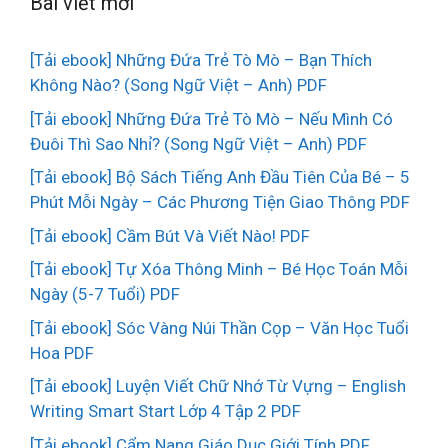
Bài viết mới
[Tải ebook] Những Đứa Trẻ Tò Mò – Bạn Thích
Không Nào? (Song Ngữ Việt – Anh) PDF
[Tải ebook] Những Đứa Trẻ Tò Mò – Nếu Mình Có
Đuôi Thì Sao Nhỉ? (Song Ngữ Việt – Anh) PDF
[Tải ebook] Bộ Sách Tiếng Anh Đầu Tiên Của Bé – 5
Phút Mỗi Ngày – Các Phương Tiện Giao Thông PDF
[Tải ebook] Cầm Bút Và Viết Nào! PDF
[Tải ebook] Tự Xóa Thông Minh – Bé Học Toán Mỗi
Ngày (5-7 Tuổi) PDF
[Tải ebook] Sóc Vàng Núi Thần Cọp – Văn Học Tuổi
Hoa PDF
[Tải ebook] Luyện Viết Chữ Nhớ Từ Vựng – English
Writing Smart Start Lớp 4 Tập 2 PDF
[Tải ebook] Cẩm Nang Giáo Dục Giới Tính PDF