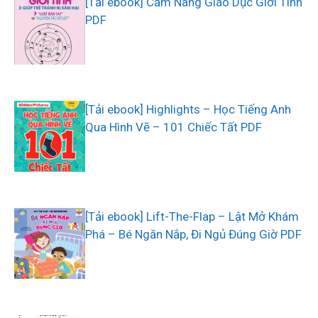
[Tải ebook] Cẩm Nang Giáo Dục Giới Tính
PDF
[Tải ebook] Highlights – Học Tiếng Anh
Qua Hình Vẽ – 101 Chiếc Tất PDF
[Tải ebook] Lift-The-Flap – Lật Mở Khám
Phá – Bé Ngăn Nắp, Đi Ngủ Đúng Giờ PDF