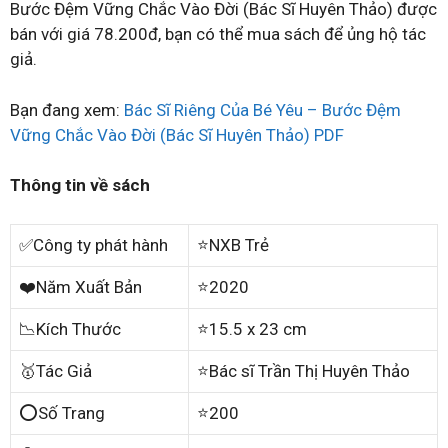
Bước Đệm Vững Chắc Vào Đời (Bác Sĩ Huyên Thảo) được
bán với giá 78.200đ, bạn có thể mua sách để ủng hộ tác
giả.
Bạn đang xem:
Bác Sĩ Riêng Của Bé Yêu – Bước Đệm
Vững Chắc Vào Đời (Bác Sĩ Huyên Thảo) PDF
Thông tin về sách
✅Công ty phát hành
⭐NXB Trẻ
❤️Năm Xuất Bản
⭐2020
📉Kích Thước
⭐15.5 x 23 cm
🥇Tác Giả
⭐Bác sĩ Trần Thị Huyên Thảo
⭕Số Trang
⭐200