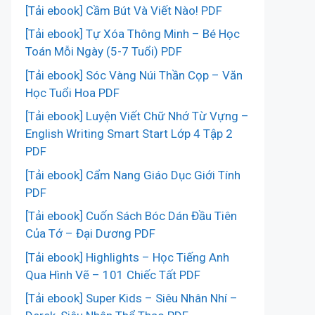
[Tải ebook] Cầm Bút Và Viết Nào! PDF
[Tải ebook] Tự Xóa Thông Minh – Bé Học
Toán Mỗi Ngày (5-7 Tuổi) PDF
[Tải ebook] Sóc Vàng Núi Thần Cọp – Văn
Học Tuổi Hoa PDF
[Tải ebook] Luyện Viết Chữ Nhớ Từ Vựng –
English Writing Smart Start Lớp 4 Tập 2
PDF
[Tải ebook] Cẩm Nang Giáo Dục Giới Tính
PDF
[Tải ebook] Cuốn Sách Bóc Dán Đầu Tiên
Của Tớ – Đại Dương PDF
[Tải ebook] Highlights – Học Tiếng Anh
Qua Hình Vẽ – 101 Chiếc Tất PDF
[Tải ebook] Super Kids – Siêu Nhân Nhí –