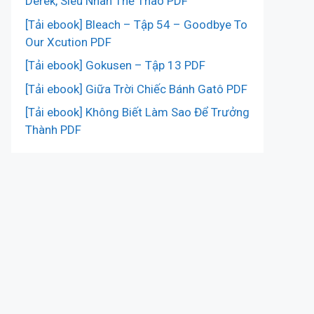
Derek, Siêu Nhân Thể Thao PDF
[Tải ebook] Bleach – Tập 54 – Goodbye To
Our Xcution PDF
[Tải ebook] Gokusen – Tập 13 PDF
[Tải ebook] Giữa Trời Chiếc Bánh Gatô PDF
[Tải ebook] Không Biết Làm Sao Để Trưởng
Thành PDF