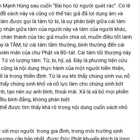
 Mạnh Hùng sau cuốn “Bài học từ người quét rác”. Có lẽ
đề sách này và cũng có thể tác giả đã lợi dụng âm và
tâm được gọi là tâm từ bi, là sự phân biệt giữa cái tâm
thọ nhận giữa tâm của người này và tâm của người khác,
ộ chân thành của tác giả muốn chia sẻ, muốn điều tốt lành
ây là TÂM, từ cái tâm tầm thường, bình thường đến cái
, viên mãn của chư Phật và Bồ-tát. Cái tâm tối thượng này
Tứ vô lượng tâm: Từ, bi, hỷ, xả. Đây là phương tiện cứu
 cũng là nội dung thực hành của một người hiền thiện,
 là trong thiền định. Từ là vui khi thấy chúng sinh vui, nỗ
i thấy chúng sinh khổ và nỗ lực làm cho chúng sinh bớt
nh, tạo nên sự anh bình, thoải mái. Xả là xả bỏ mọi phiền
ều bình đẳng, không phân biệt.
thể được tìm thấy khá rõ trong nội dung cuốn sách nhỏ
i với mọi người trong gia đình, trong môi trường sinh
thương căn bản nhất, được Đức Phật khuyến khích là lòng