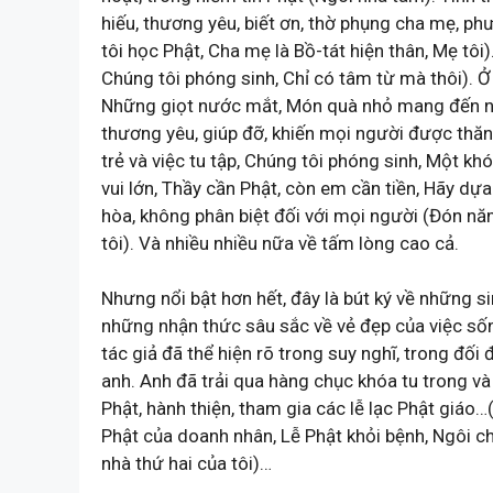
hiếu, thương yêu, biết ơn, thờ phụng cha mẹ, p
tôi học Phật, Cha mẹ là Bồ-tát hiện thân, Mẹ tô
Chúng tôi phóng sinh, Chỉ có tâm từ mà thôi). Ở
Những giọt nước mắt, Món quà nhỏ mang đến niề
thương yêu, giúp đỡ, khiến mọi người được thăng 
trẻ và việc tu tập, Chúng tôi phóng sinh, Một 
vui lớn, Thầy cần Phật, còn em cần tiền, Hãy dựa
hòa, không phân biệt đối với mọi người (Đón nă
tôi). Và nhiều nhiều nữa về tấm lòng cao cả.
Nhưng nổi bật hơn hết, đây là bút ký về những si
những nhận thức sâu sắc về vẻ đẹp của việc sốn
tác giả đã thể hiện rõ trong suy nghĩ, trong đối 
anh. Anh đã trải qua hàng chục khóa tu trong và 
Phật, hành thiện, tham gia các lễ lạc Phật giáo
Phật của doanh nhân, Lễ Phật khỏi bệnh, Ngôi c
nhà thứ hai của tôi)…