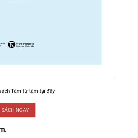
 sách Tâm từ tâm tại đây
I SÁCH NGAY
m.