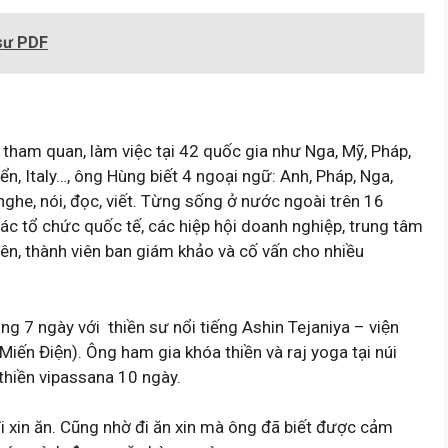
 sư PDF
tham quan, làm việc tại 42 quốc gia như Nga, Mỹ, Pháp,
iển, Italy…, ông Hùng biết 4 ngoại ngữ: Anh, Pháp, Nga,
ghe, nói, đọc, viết. Từng sống ở nước ngoài trên 16
ác tổ chức quốc tế, các hiệp hội doanh nghiệp, trung tâm
iên, thành viên ban giám khảo và cố vấn cho nhiều
 7 ngày với thiền sư nổi tiếng Ashin Tejaniya – viện
́n Điện). Ông ham gia khóa thiền và raj yoga tại núi
thiền vipassana 10 ngày.
i xin ăn. Cũng nhờ đi ăn xin mà ông đã biết được cảm