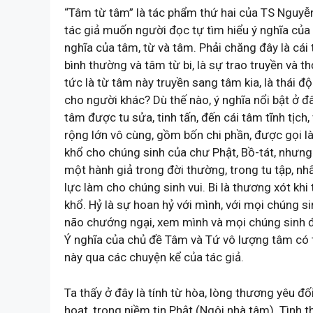
“Tâm từ tâm” là tác phẩm thứ hai của TS Nguyễn
tác giả muốn người đọc tự tìm hiểu ý nghĩa của 
nghĩa của tâm, từ và tâm. Phải chăng đây là cái 
bình thường và tâm từ bi, là sự trao truyền và 
tức là từ tâm này truyền sang tâm kia, là thái đ
cho người khác? Dù thế nào, ý nghĩa nổi bật ở đ
tâm được tu sửa, tinh tấn, đến cái tâm tĩnh tịch
rộng lớn vô cùng, gồm bốn chi phần, được gọi là 
khổ cho chúng sinh của chư Phật, Bồ-tát, nhưng
một hành giả trong đời thường, trong tu tập, nhất
lực làm cho chúng sinh vui. Bi là thương xót kh
khổ. Hỷ là sự hoan hỷ với mình, với mọi chúng si
não chướng ngại, xem mình và mọi chúng sinh đ
Ý nghĩa của chủ đề Tâm và Tứ vô lượng tâm có 
này qua các chuyện kể của tác giả.
Ta thấy ở đây là tính từ hòa, lòng thương yêu đố
hoạt, trong niềm tin Phật (Ngôi nhà tâm). Tình 