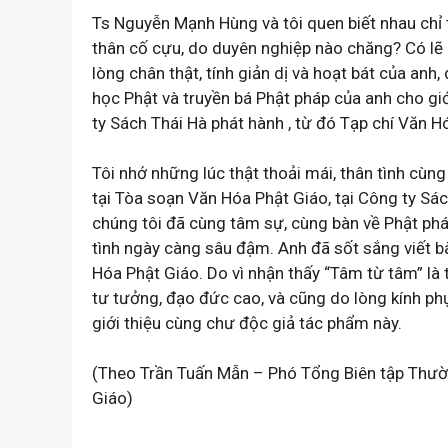
Ts Nguyễn Mạnh Hùng và tôi quen biết nhau chỉ 
thân cố cựu, do duyên nghiệp nào chăng? Có lẽ 
lòng chân thật, tính giản dị và hoạt bát của anh
học Phật và truyền bá Phật pháp của anh cho gi
ty Sách Thái Hà phát hành , từ đó Tạp chí Văn H
Tôi nhớ những lúc thật thoải mái, thân tình cùng
tại Tòa soạn Văn Hóa Phật Giáo, tại Công ty Sác
chúng tôi đã cùng tâm sự, cùng bàn về Phật pháp
tình ngày càng sâu đậm. Anh đã sốt sắng viết bài
Hóa Phật Giáo. Do vì nhận thấy “Tâm từ tâm” là t
tư tưởng, đạo đức cao, và cũng do lòng kính phục
giới thiệu cùng chư độc giả tác phẩm này.
(Theo Trần Tuấn Mẫn – Phó Tổng Biên tập Thườ
Giáo)