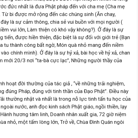
hước đức nhất là đưa Phật pháp đến với cha mẹ (Cha mẹ
i). Từ bi được mở rộng đến các chúng sinh (Ăn chay,
 đây là sự cảm thông, chia sẻ vui buồn với mọi người (
m vui lớn, Làm thiện có khó vậy không?). Ở đây là sự
tiến, được hiền thiện, đặc biệt là sự đối với giới trẻ (Bạn
khóa tu thành công bất ngờ, Món quà nhỏ mang đến niềm
 vào chính mình). Ở đây là sự hỷ xả, bài học về hỷ xả, chan
m mới 20/3 nơi “ta-bà cực lạc”, Những người thầy của
nh hoạt đời thường của tác giả , “về những trải nghiệm,
g đúng Pháp, đúng với tinh thần của Đạo Phật”. Điều này
đãi thường nhật và nhất là trong nỗ lực tinh tấn tu học của
ngoài nước, anh đọc kinh sách Phật giáo, ngồi thiền, lạy
…(Hành hương tâm linh, Doanh nhân xuất gia, 72 giờ niệm
hùa nhỏ, một tấm lòng lớn, Trở về, Chùa Đình Quán ngôi