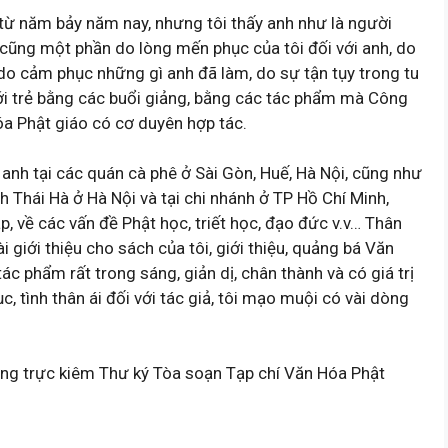
từ năm bảy năm nay, nhưng tôi thấy anh như là người
cũng một phần do lòng mến phục của tôi đối với anh, do
, do cảm phục những gì anh đã làm, do sự tận tụy trong tu
ới trẻ bằng các buổi giảng, bằng các tác phẩm mà Công
óa Phật giáo có cơ duyên hợp tác.
 anh tại các quán cà phê ở Sài Gòn, Huế, Hà Nội, cũng như
h Thái Hà ở Hà Nội và tại chi nhánh ở TP Hồ Chí Minh,
, về các vấn đề Phật học, triết học, đạo đức v.v… Thân
 giới thiệu cho sách của tôi, giới thiệu, quảng bá Văn
ác phẩm rất trong sáng, giản dị, chân thành và có giá trị
, tình thân ái đối với tác giả, tôi mạo muội có vài dòng
ng trực kiêm Thư ký Tòa soạn Tạp chí Văn Hóa Phật