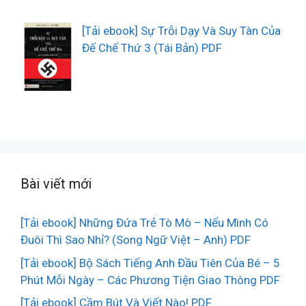
[Tải ebook] Sự Trỗi Dạy Và Suy Tàn Của
Đế Chế Thứ 3 (Tái Bản) PDF
Bài viết mới
[Tải ebook] Những Đứa Trẻ Tò Mò – Nếu Mình Có
Đuôi Thì Sao Nhỉ? (Song Ngữ Việt – Anh) PDF
[Tải ebook] Bộ Sách Tiếng Anh Đầu Tiên Của Bé – 5
Phút Mỗi Ngày – Các Phương Tiện Giao Thông PDF
[Tải ebook] Cầm Bút Và Viết Nào! PDF