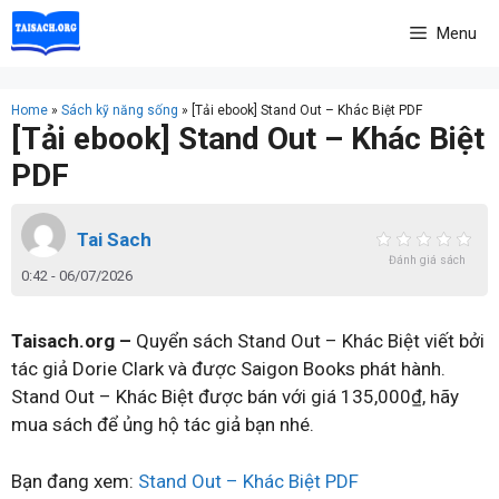
Skip
Menu
to
content
Home
»
Sách kỹ năng sống
»
[Tải ebook] Stand Out – Khác Biệt PDF
[Tải ebook] Stand Out – Khác Biệt
PDF
Tai Sach
Đánh giá sách
0:42 - 06/07/2026
Taisach.org –
Quyển sách Stand Out – Khác Biệt viết bởi
tác giả Dorie Clark và được Saigon Books phát hành.
Stand Out – Khác Biệt được bán với giá 135,000₫, hãy
mua sách để ủng hộ tác giả bạn nhé.
Bạn đang xem:
Stand Out – Khác Biệt PDF