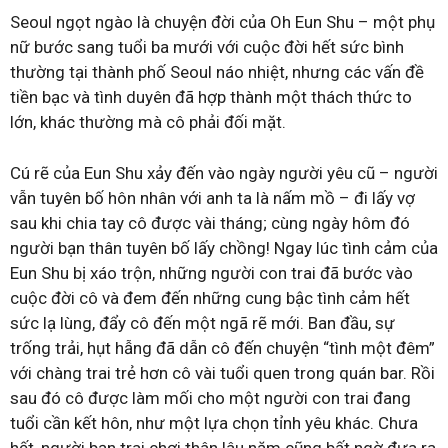
Seoul ngọt ngào là chuyện đời của Oh Eun Shu – một phụ
nữ bước sang tuổi ba mưới với cuộc đời hết sức bình
thường tại thành phố Seoul náo nhiệt, nhưng các vấn đề
tiền bạc và tình duyên đã hợp thành một thách thức to
lớn, khác thường mà cô phải đối mặt.
Cú rẽ của Eun Shu xảy đến vào ngày người yêu cũ – người
vẫn tuyên bố hôn nhân với anh ta là nấm mồ – đi lấy vợ
sau khi chia tay cô được vài tháng; cùng ngày hôm đó
người bạn thân tuyên bố lấy chồng! Ngay lúc tình cảm của
Eun Shu bị xáo trộn, những người con trai đã bước vào
cuộc đời cô và đem đến những cung bậc tình cảm hết
sức lạ lùng, đẩy cô đến một ngã rẽ mới. Ban đầu, sự
trống trải, hụt hẫng đã dẫn cô đến chuyện “tình một đêm”
với chàng trai trẻ hơn cô vài tuổi quen trong quán bar. Rồi
sau đó cô được làm mối cho một người con trai đang
tuổi cần kết hôn, như một lựa chọn tỉnh yêu khác. Chưa
hết, người bạn trai chơi thân lâu năm cũng bất ngờ đưa ra