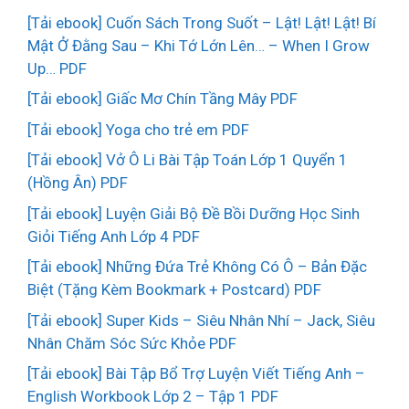
[Tải ebook] Cuốn Sách Trong Suốt – Lật! Lật! Lật! Bí
Mật Ở Đằng Sau – Khi Tớ Lớn Lên… – When I Grow
Up… PDF
[Tải ebook] Giấc Mơ Chín Tầng Mây PDF
[Tải ebook] Yoga cho trẻ em PDF
[Tải ebook] Vở Ô Li Bài Tập Toán Lớp 1 Quyển 1
(Hồng Ân) PDF
[Tải ebook] Luyện Giải Bộ Đề Bồi Dưỡng Học Sinh
Giỏi Tiếng Anh Lớp 4 PDF
[Tải ebook] Những Đứa Trẻ Không Có Ô – Bản Đặc
Biệt (Tặng Kèm Bookmark + Postcard) PDF
[Tải ebook] Super Kids – Siêu Nhân Nhí – Jack, Siêu
Nhân Chăm Sóc Sức Khỏe PDF
[Tải ebook] Bài Tập Bổ Trợ Luyện Viết Tiếng Anh –
English Workbook Lớp 2 – Tập 1 PDF