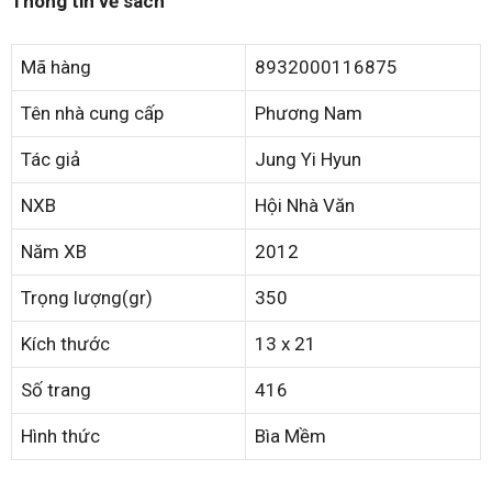
Thông tin về sách
Mã hàng
8932000116875
Tên nhà cung cấp
Phương Nam
Tác giả
Jung Yi Hyun
NXB
Hội Nhà Văn
Năm XB
2012
Trọng lượng(gr)
350
Kích thước
13 x 21
Số trang
416
Hình thức
Bìa Mềm