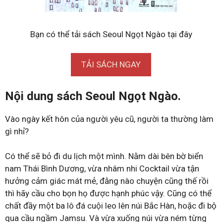
Bạn có thể tải sách Seoul Ngọt Ngào tại đây
TẢI SÁCH NGAY
Nội dung sách Seoul Ngọt Ngào.
Vào ngày kết hôn của người yêu cũ, người ta thường làm
gì nhỉ?
Có thể sẽ bỏ đi du lịch một mình. Nằm dài bên bờ biển
nam Thái Bình Dương, vừa nhâm nhi Cocktail vừa tận
hưởng cảm giác mát mẻ, đằng nào chuyện cũng thế rồi
thì hãy cầu cho bọn họ được hạnh phúc vậy. Cũng có thể
chất đầy một ba lô đá cuội leo lên núi Bắc Hàn, hoặc đi bộ
qua cầu ngầm Jamsu. Và vừa xuống núi vừa ném từng