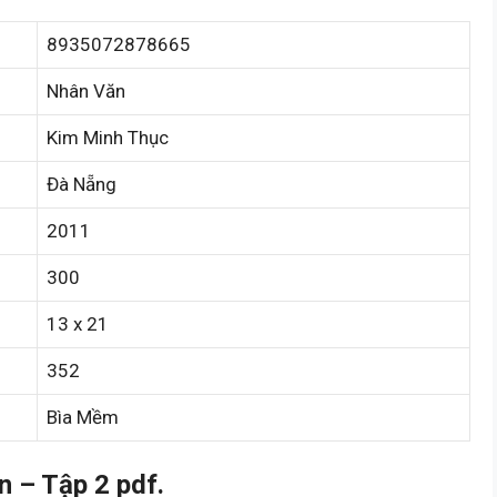
8935072878665
Nhân Văn
Kim Minh Thục
Đà Nẵng
2011
300
13 x 21
352
Bìa Mềm
 – Tập 2 pdf.