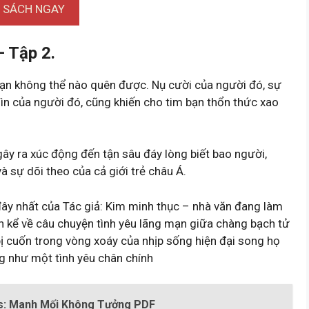
I SÁCH NGAY
 Tập 2.
 bạn không thể nào quên được. Nụ cười của người đó, sự
hìn của người đó, cũng khiến cho tim bạn thổn thức xao
 gây ra xúc động đến tận sâu đáy lòng biết bao người,
à sự dõi theo của cả giới trẻ châu Á.
đây nhất của Tác giả: Kim minh thục – nhà văn đang làm
n kể về câu chuyện tình yêu lãng mạn giữa chàng bạch tử
bị cuốn trong vòng xoáy của nhịp sống hiện đại song họ
g như một tình yêu chân chính
es: Manh Mối Không Tưởng PDF