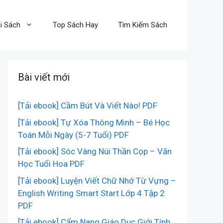
i Sách
Top Sách Hay
Tìm Kiếm Sách
Bài viết mới
[Tải ebook] Cầm Bút Và Viết Nào! PDF
[Tải ebook] Tự Xóa Thông Minh – Bé Học
Toán Mỗi Ngày (5-7 Tuổi) PDF
[Tải ebook] Sóc Vàng Núi Thần Cọp – Văn
Học Tuổi Hoa PDF
[Tải ebook] Luyện Viết Chữ Nhớ Từ Vựng –
English Writing Smart Start Lớp 4 Tập 2
PDF
[Tải ebook] Cẩm Nang Giáo Dục Giới Tính