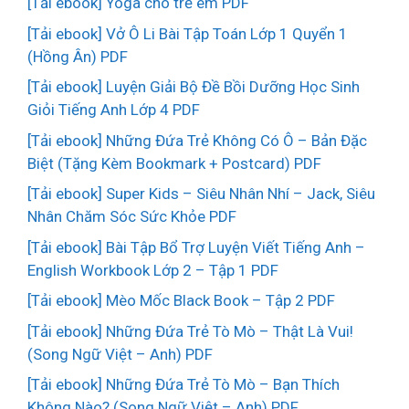
[Tải ebook] Yoga cho trẻ em PDF
[Tải ebook] Vở Ô Li Bài Tập Toán Lớp 1 Quyển 1
(Hồng Ân) PDF
[Tải ebook] Luyện Giải Bộ Đề Bồi Dưỡng Học Sinh
Giỏi Tiếng Anh Lớp 4 PDF
[Tải ebook] Những Đứa Trẻ Không Có Ô – Bản Đặc
Biệt (Tặng Kèm Bookmark + Postcard) PDF
[Tải ebook] Super Kids – Siêu Nhân Nhí – Jack, Siêu
Nhân Chăm Sóc Sức Khỏe PDF
[Tải ebook] Bài Tập Bổ Trợ Luyện Viết Tiếng Anh –
English Workbook Lớp 2 – Tập 1 PDF
[Tải ebook] Mèo Mốc Black Book – Tập 2 PDF
[Tải ebook] Những Đứa Trẻ Tò Mò – Thật Là Vui!
(Song Ngữ Việt – Anh) PDF
[Tải ebook] Những Đứa Trẻ Tò Mò – Bạn Thích
Không Nào? (Song Ngữ Việt – Anh) PDF