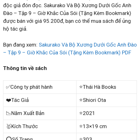
độc giả đón đọc. Sakurako Và Bộ Xương Dưới Gốc Anh
Đào – Tập 9 – Giờ Khắc Của Sói (Tặng Kèm Bookmark)
được bán với giá 95.200đ, bạn có thể mua sách để ủng
hộ tác giả.
Bạn đang xem:
Sakurako Và Bộ Xương Dưới Gốc Anh Đào
– Tập 9 – Giờ Khắc Của Sói (Tặng Kèm Bookmark) PDF
Thông tin về sách
✅Công ty phát hành
⭐Thái Hà Books
❤️Tác Giả
⭐Shiori Ota
📉Năm Xuất Bản
⭐2021
🥇Kích Thước
⭐13×19 cm
⭕Số Trang
⭐303