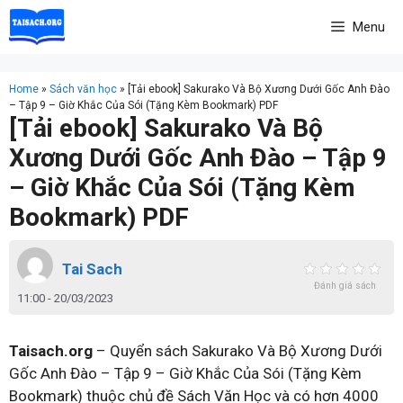
Skip
Menu
to
content
Home
»
Sách văn học
»
[Tải ebook] Sakurako Và Bộ Xương Dưới Gốc Anh Đào
– Tập 9 – Giờ Khắc Của Sói (Tặng Kèm Bookmark) PDF
[Tải ebook] Sakurako Và Bộ
Xương Dưới Gốc Anh Đào – Tập 9
– Giờ Khắc Của Sói (Tặng Kèm
Bookmark) PDF
Tai Sach
Đánh giá sách
11:00 - 20/03/2023
Taisach.org
– Quyển sách Sakurako Và Bộ Xương Dưới
Gốc Anh Đào – Tập 9 – Giờ Khắc Của Sói (Tặng Kèm
Bookmark) thuộc chủ đề Sách Văn Học và có hơn 4000