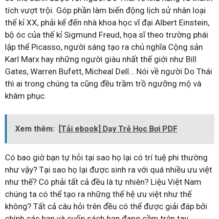
tích vượt trội. Góp phần làm biến động lịch sử nhân loại
thế kỉ XX, phải kể đến nhà khoa học vĩ đại Albert Einstein,
bộ óc của thế kỉ Sigmund Freud, họa sĩ theo trường phái
lập thể Picasso, người sáng tạo ra chủ nghĩa Cộng sản
Karl Marx hay những người giàu nhất thế giới như Bill
Gates, Warren Bufett, Micheal Dell… Nói về người Do Thái
thì ai trong chúng ta cũng đều trầm trồ ngưỡng mộ và
khâm phục.
Xem thêm:
[Tải ebook] Dạy Trẻ Học Bơi PDF
Có bao giờ bạn tự hỏi tại sao họ lại có trí tuệ phi thường
như vậy? Tại sao họ lại được sinh ra với quá nhiều ưu việt
như thế? Có phải tất cả đều là tự nhiên? Liệu Việt Nam
chúng ta có thể tạo ra những thế hệ ưu việt như thế
không? Tất cả câu hỏi trên đều có thể được giải đáp bởi
chính các bạn và cuốn sách bạn đang cầm trên tay.