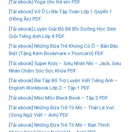
[Tải ebook] Yoga cho trẻ em PDF
[Tải ebook] Vở Ô Li Bài Tập Toán Lớp 1 Quyển 1
(Hồng Ân) PDF
[Tải ebook] Luyện Giải Bộ Đề Bồi Dưỡng Học Sinh
Giỏi Tiếng Anh Lớp 4 PDF
[Tải ebook] Những Đứa Trẻ Không Có Ô – Bản Đặc
Biệt (Tặng Kèm Bookmark + Postcard) PDF
[Tải ebook] Super Kids – Siêu Nhân Nhí – Jack, Siêu
Nhân Chăm Sóc Sức Khỏe PDF
[Tải ebook] Bài Tập Bổ Trợ Luyện Viết Tiếng Anh –
English Workbook Lớp 2 – Tập 1 PDF
[Tải ebook] Mèo Mốc Black Book – Tập 2 PDF
[Tải ebook] Những Đứa Trẻ Tò Mò – Thật Là Vui!
(Song Ngữ Việt – Anh) PDF
[Tải ebook] Những Đứa Trẻ Tò Mò – Bạn Thích