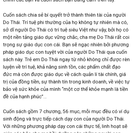
Cuốn sách chia sẻ bí quyết trở thành thiên tài của người
Do Thái. Trí tuệ phi thường của họ không tự nhiên mà có,
sở dĩ người Do Thái có trí tuệ siêu Việt như vậy, bởi họ có
một nền tảng giáo dục vững chắc, cha mẹ Do Thái rất coi
trọng sự giáo dục con cái. Bạn sẽ ngạc nhiên bởi phương
pháp giáo dục con tuyệt vời của người Do Thái qua cuốn
sách này. Trẻ em Do Thái ngay từ nhỏ không chỉ được rèn
luyện về trí tuệ, khả năng sinh tồn, các phẩm chất đạo
đức mà còn được giáo dục về cách quản lí tài chính, giá
trị của đồng tiền, sự thành tín trong kinh doanh, về việc tự
bảo vệ sức khỏe của mình “một cơ thể khỏe mạnh là tiền
đề của hạnh phúc”…
Cuốn sách gồm 7 chương, 56 mục, mỗi mục đều có ví dụ
sinh động và trực tiếp cách dạy con của người Do Thái.
Với những phương pháp dạy con cái thực tế, linh hoạt sẽ