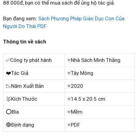
88.000đ, bạn có thể mua sách để ủng hộ tác giả.
Bạn đang xem:
Sách Phương Pháp Giáo Dục Con Của
Người Do Thái PDF
Thông tin về sách
✅Công ty phát hành
⭐Nhà Sách Minh Thắng
❤️Tác Giả
⭐Tây Mông
📉Năm Xuất Bản
⭐2020
🥇Kích Thước
⭐14.5 x 20.5 cm
⭕Bìa
⭐Mềm
🔴Định dạng
⭐PDF