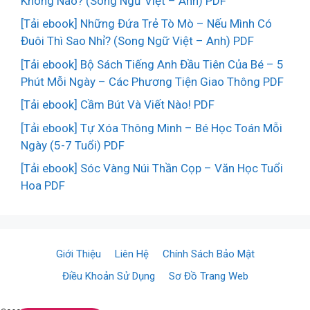
Không Nào? (Song Ngữ Việt – Anh) PDF
[Tải ebook] Những Đứa Trẻ Tò Mò – Nếu Mình Có
Đuôi Thì Sao Nhỉ? (Song Ngữ Việt – Anh) PDF
[Tải ebook] Bộ Sách Tiếng Anh Đầu Tiên Của Bé – 5
Phút Mỗi Ngày – Các Phương Tiện Giao Thông PDF
[Tải ebook] Cầm Bút Và Viết Nào! PDF
[Tải ebook] Tự Xóa Thông Minh – Bé Học Toán Mỗi
Ngày (5-7 Tuổi) PDF
[Tải ebook] Sóc Vàng Núi Thần Cọp – Văn Học Tuổi
Hoa PDF
Giới Thiệu
Liên Hệ
Chính Sách Bảo Mật
Điều Khoản Sử Dụng
Sơ Đồ Trang Web