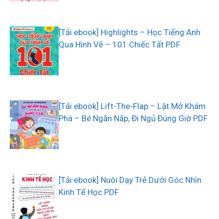
[Tải ebook] Highlights – Học Tiếng Anh
Qua Hình Vẽ – 101 Chiếc Tất PDF
[Tải ebook] Lift-The-Flap – Lật Mở Khám
Phá – Bé Ngăn Nắp, Đi Ngủ Đúng Giờ PDF
[Tải ebook] Nuôi Dạy Trẻ Dưới Góc Nhìn
Kinh Tế Học PDF